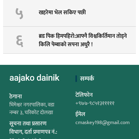
५
खहरेमा भेल सकिए पछी
६
ब्रड पिक हिमपहिरो:आफ्नै विश्वकिर्तिमान तोड्ने
किलि पेम्बाको सपना अधुरै !
सम्पर्क
टेलिफोन
ठेगाना
+९७७-९८५१३१११११
भिमेश्वर नगरपालिका, वडा
नम्बर ३, चरिकोट दोलखा
ईमेल
cmaskey198@gmail.com
सूचना तथा प्रसारण
विभाग, दर्ता प्रमाणपत्र नं.: