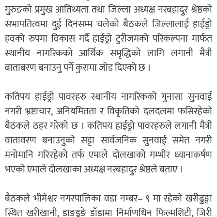
गुुरुङको प्रमुुख आतिथ्यता तथा जिल्ला अध्यक्ष नरबहादुुर श्रेष्ठको
सभापतित्वमा दुुई दिनसम्म चलेको बैठकले जिल्लालाई हाईड्रो
हवको रुपमा विकास गर्दै हाईड्रो टुरीजमको परिकल्पना मार्फत
स्थानीय नागरिकको आर्थिक समृद्धिको लागि लगानी मैत्री
बाताबरण बनाउनुु पर्ने कुरामा जोड दिएको छ ।
कतिपय हाईड्रो पावरहरु स्थानीय नागरिकको गुनासा सुुनवाई
नगरी भ्रष्टाचार, अनियमितता र विकृतिको दलदलमा फसिरहेको
बैठकले ठहर गरेको छ । कतिपय हाईड्रो पावरहरुले लगानी मैत्री
वातावरण बनाउनुुको सट्टा सार्वजनिक सुुनवाई समेत नगरी
मनोमानि गरिरहेको तर्फ एमाले दोलखाको गम्भीर ध्यानाकर्षण
भएको एमाले दोलखाका अध्यक्ष नरबहादुुर श्रेष्ठले बताए ।
बैठकले भीमेश्वर नगरपालिका वडा नम्बर– ९ मा रहेको खरीढुुङ्गा
स्थित खरीखानी, डाङडुुङे डाँडामा निर्माणधिन फिल्मशिटी, जिरी