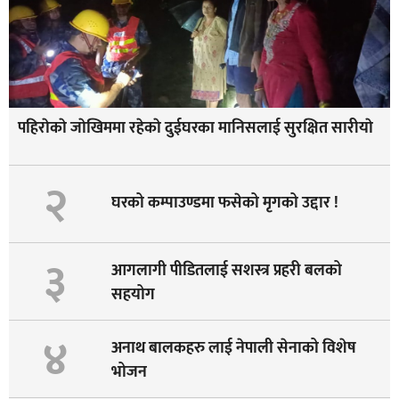
पहिराेकाे जाेखिममा रहेकाे दुईघरका मानिसलाई सुरक्षित सारीयाे
२
घरको कम्पाउण्डमा फसेको मृगको उद्दार !
३
आगलागी पीडितलाई सशस्त्र प्रहरी बलको
सहयोग
४
अनाथ बालकहरु लाई नेपाली सेनाको विशेष
भोजन