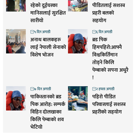
रहेकाे दुईघरका
पीडितलाई सशस्त्र
मानिसलाई सुरक्षित
प्रहरी बलको
सारीयाे
सहयोग
५ दिन अगाडी
६ दिन अगाडी
अनाथ बालकहरु
ब्रड पिक
लाई नेपाली सेनाको
हिमपहिरो:आफ्नै
विशेष भोजन
विश्वकिर्तिमान
तोड्ने किलि
पेम्बाको सपना अधुरै
!
७ दिन अगाडी
२ हफ्ता अगाडी
पाकिस्तानको ब्रड
पहिरो पीडित
पिक आरोह‌‌: सम्पर्क
परिवारलाई सशस्त्र
विहिन दोलखाका
प्रहरीको सहयोग
किलि पेम्बाको शव
भेटियो