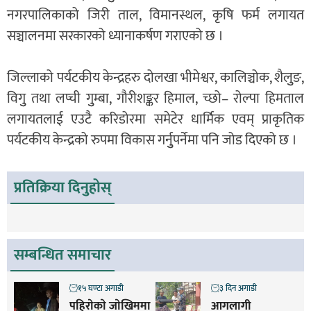
नगरपालिकाको जिरी ताल, विमानस्थल, कृषि फर्म लगायत
सञ्चालनमा सरकारको ध्यानाकर्षण गराएको छ ।
जिल्लाको पर्यटकीय केन्द्रहरु दोलखा भीमेश्वर, कालिञ्चोक, शैलुुङ,
विगुु तथा लप्ची गुुम्बा, गौरीशङ्कर हिमाल, च्छो– रोल्पा हिमताल
लगायतलाई एउटै करिडोरमा समेटेर धार्मिक एवम् प्राकृतिक
पर्यटकीय केन्द्रको रुपमा विकास गर्नुुपर्नेमा पनि जोड दिएको छ ।
प्रतिक्रिया दिनुहोस्
सम्बन्धित समाचार
१५ घण्टा अगाडी
३ दिन अगाडी
पहिराेकाे जाेखिममा
आगलागी