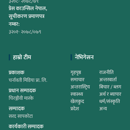
३२०८- २०७८/७९
प्रेस काउन्सिल नेपाल,
सूचीकरण प्रमाणपत्र
नम्बर:
३२०१- २०७८/०७९
हाम्रो टीम
नेभिगेसन
प्रकाशक
गृहपृष्ठ
राजनीति
समाचार
अन्तरवार्ता
चर्नावती मिडिया प्रा. लि.
अन्तरास्ट्रिय
बिचार / ब्लग
प्रधान सम्पादक
स्वास्थ्य
अर्थ र ब्यापार
चिरञ्जीवी मास्के
खेलकुद
धर्म/संस्कृति
सम्पादक
प्रदेश
अन्य
सरद सापकोटा
कार्यकारी सम्पादक