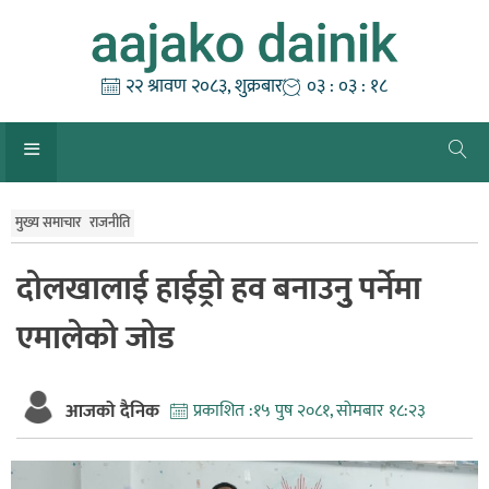
Skip
to
content
२२ श्रावण २०८३, शुक्रबार
०३ : ०३ : १९
मुख्य समाचार
राजनीति
दोलखालाई हाईड्रो हव बनाउनुु पर्नेमा
एमालेको जोड
आजको दैनिक
प्रकाशित :
१५ पुष २०८१, सोमबार १८:२३