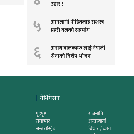
४
 !
उद्दार !
५
आगलागी पीडितलाई सशस्त्र
प्रहरी बलको सहयोग
६
अनाथ बालकहरु लाई नेपाली
सेनाको विशेष भोजन
नेभिगेसन
गृहपृष्ठ
राजनीति
समाचार
अन्तरवार्ता
अन्तरास्ट्रिय
बिचार / ब्लग