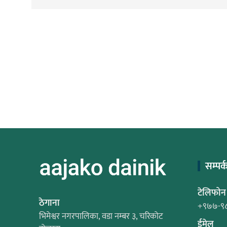
सम्पर्
टेलिफोन
ठेगाना
+९७७-९
भिमेश्वर नगरपालिका, वडा नम्बर ३, चरिकोट
ईमेल