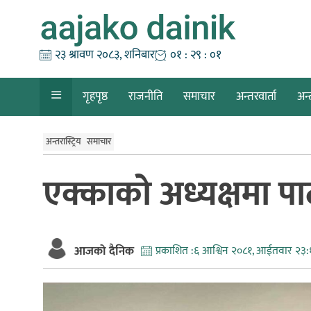
Skip
to
content
२३ श्रावण २०८३, शनिबार
०१ : २९ : ०२
गृहपृष्ठ
राजनीति
समाचार
अन्तरवार्ता
अन्
अन्तरास्ट्रिय
समाचार
एक्काको अध्यक्षमा 
आजको दैनिक
प्रकाशित :
६ आश्विन २०८१, आईतवार २३: