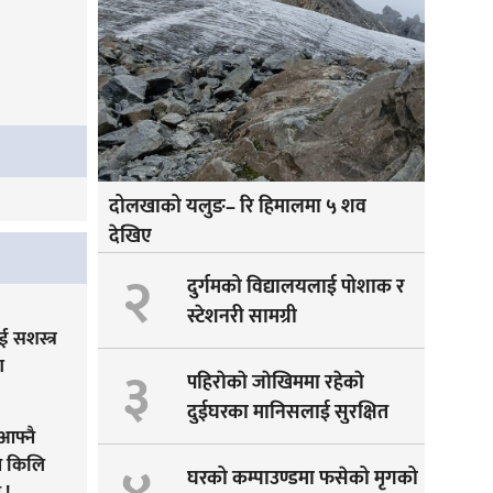
दोलखाको यलुङ– रि हिमालमा ५ शव
देखिए
२
दुर्गमको विद्यालयलाई पोशाक र
स्टेशनरी सामग्री
 सशस्त्र
ग
३
पहिराेकाे जाेखिममा रहेकाे
दुईघरका मानिसलाई सुरक्षित
आफ्नै
सारीयाे
ने किलि
घरको कम्पाउण्डमा फसेको मृगको