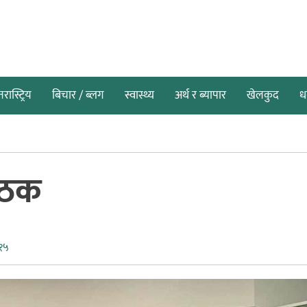
तरास्ट्रिय
बिचार / ब्लग
स्वास्थ्य
अर्थ र ब्यापार
खेलकुद
धर
पाठक
१५