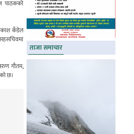
लराज पाठकको
्रकाश कँडेल
ल, सहसचिवमा
ताजा समाचार
 अरुण गौतम,
गरको छ।