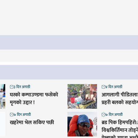
३ दिन अगाडी
४ दिन अगाडी
घरको कम्पाउण्डमा फसेको
आगलागी पीडितलाई
मृगको उद्दार !
प्रहरी बलको सहयो
७ दिन अगाडी
७ दिन अगाडी
खहरेमा भेल सकिए पछी
ब्रड पिक हिमपहिरो:
विश्वकिर्तिमान तोड्