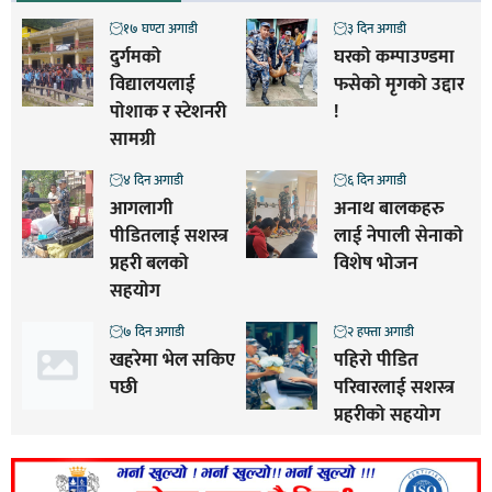
१७ घण्टा अगाडी
३ दिन अगाडी
दुर्गमको
घरको कम्पाउण्डमा
विद्यालयलाई
फसेको मृगको उद्दार
पोशाक र स्टेशनरी
!
सामग्री
४ दिन अगाडी
६ दिन अगाडी
आगलागी
अनाथ बालकहरु
पीडितलाई सशस्त्र
लाई नेपाली सेनाको
प्रहरी बलको
विशेष भोजन
सहयोग
७ दिन अगाडी
२ हफ्ता अगाडी
खहरेमा भेल सकिए
पहिरो पीडित
पछी
परिवारलाई सशस्त्र
प्रहरीको सहयोग