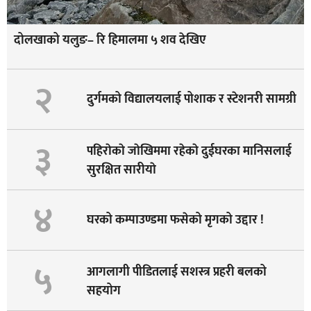
दोलखाको यलुङ– रि हिमालमा ५ शव देखिए
२
दुर्गमको विद्यालयलाई पोशाक र स्टेशनरी सामग्री
३
पहिराेकाे जाेखिममा रहेकाे दुईघरका मानिसलाई
सुरक्षित सारीयाे
४
घरको कम्पाउण्डमा फसेको मृगको उद्दार !
५
आगलागी पीडितलाई सशस्त्र प्रहरी बलको
सहयोग