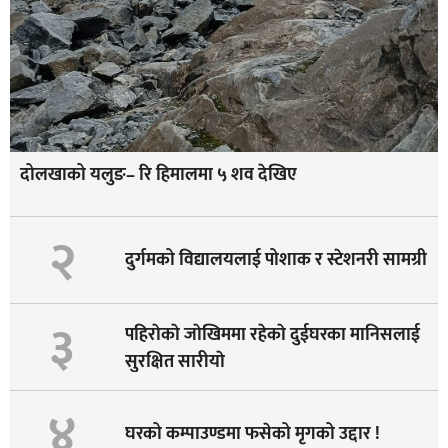
दोलखाको यलुङ– रि हिमालमा ५ शव देखिए
२
दुर्गमको विद्यालयलाई पोशाक र स्टेशनरी सामग्री
३
पहिराेकाे जाेखिममा रहेकाे दुईघरका मानिसलाई
सुरक्षित सारीयाे
४
घरको कम्पाउण्डमा फसेको मृगको उद्दार !