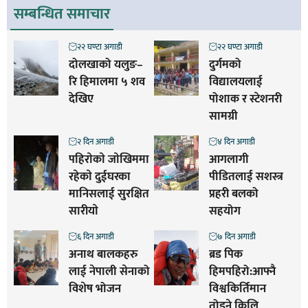
सम्बन्धित समाचार
२२ घण्टा अगाडी
२२ घण्टा अगाडी
दोलखाको यलुङ–
दुर्गमको
रि हिमालमा ५ शव
विद्यालयलाई
देखिए
पोशाक र स्टेशनरी
सामग्री
२ दिन अगाडी
४ दिन अगाडी
पहिराेकाे जाेखिममा
आगलागी
रहेकाे दुईघरका
पीडितलाई सशस्त्र
मानिसलाई सुरक्षित
प्रहरी बलको
सारीयाे
सहयोग
६ दिन अगाडी
७ दिन अगाडी
अनाथ बालकहरु
ब्रड पिक
लाई नेपाली सेनाको
हिमपहिरो:आफ्नै
विशेष भोजन
विश्वकिर्तिमान
तोड्ने किलि