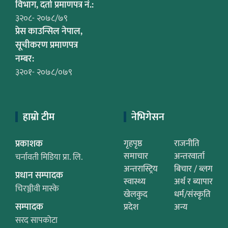
विभाग, दर्ता प्रमाणपत्र नं.:
३२०८- २०७८/७९
प्रेस काउन्सिल नेपाल,
सूचीकरण प्रमाणपत्र
नम्बर:
३२०१- २०७८/०७९
हाम्रो टीम
नेभिगेसन
प्रकाशक
गृहपृष्ठ
राजनीति
समाचार
अन्तरवार्ता
चर्नावती मिडिया प्रा. लि.
अन्तरास्ट्रिय
बिचार / ब्लग
प्रधान सम्पादक
स्वास्थ्य
अर्थ र ब्यापार
चिरञ्जीवी मास्के
खेलकुद
धर्म/संस्कृति
सम्पादक
प्रदेश
अन्य
सरद सापकोटा