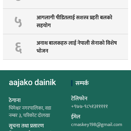
५
आगलागी पीडितलाई सशस्त्र प्रहरी बलको
सहयोग
६
अनाथ बालकहरु लाई नेपाली सेनाको विशेष
भोजन
सम्पर्क
टेलिफोन
ठेगाना
+९७७-९८५१३१११११
भिमेश्वर नगरपालिका, वडा
नम्बर ३, चरिकोट दोलखा
ईमेल
cmaskey198@gmail.com
सूचना तथा प्रसारण