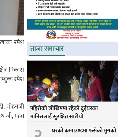
ोलखाका रमेश
ताजा समाचार
क्षेत्र विकास
नाम्दुका रमेश
मोदी, मोहनजी
पहिराेकाे जाेखिममा रहेकाे दुईघरका
नाथ जी, महंत
मानिसलाई सुरक्षित सारीयाे
२
घरको कम्पाउण्डमा फसेको मृगको