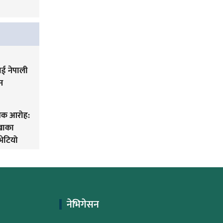
ई नेपाली
न
िक आरोह‌‌:
लखाका
भेटियो
नेभिगेसन