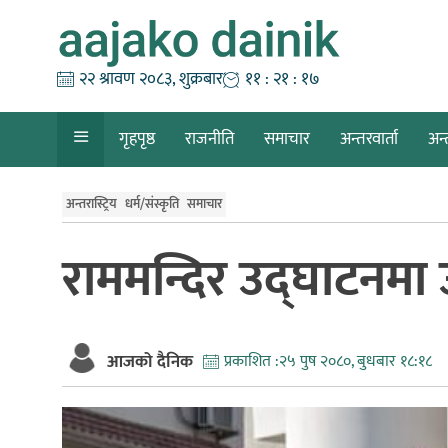
Skip
to
content
२२ श्रावण २०८३, शुक्रबार
११ : २१ : १७
गृहपृष्ठ
राजनीति
समाचार
अन्तरवार्ता
अन्
अन्तरास्ट्रिय
धर्म/संस्कृति
समाचार
राममन्दिर उद्घाटनमा उप
आजको दैनिक
प्रकाशित :
२५ पुष २०८०, बुधबार १८:१८