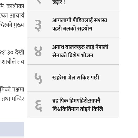
उद्दार !
भूमि काशीका
 भएका आचार्य
३
आगलागी पीडितलाई सशस्त्र
दिरको मुख्य
प्रहरी बलको सहयोग
४
अनाथ बालकहरु लाई नेपाली
११ः ३० देखी
सेनाको विशेष भोजन
 शात्रीले तय
५
खहरेमा भेल सकिए पछी
मिको पक्षमा
६
 तथा मन्दिर
ब्रड पिक हिमपहिरो:आफ्नै
विश्वकिर्तिमान तोड्ने किलि
पेम्बाको सपना अधुरै !