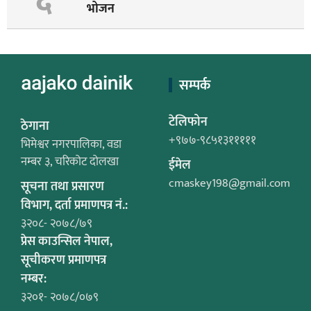
६
भोजन
सम्पर्क
टेलिफोन
ठेगाना
+९७७-९८५१३१११११
भिमेश्वर नगरपालिका, वडा
नम्बर ३, चरिकोट दोलखा
ईमेल
cmaskey198@gmail.com
सूचना तथा प्रसारण
विभाग, दर्ता प्रमाणपत्र नं.:
३२०८- २०७८/७९
प्रेस काउन्सिल नेपाल,
सूचीकरण प्रमाणपत्र
नम्बर:
३२०१- २०७८/०७९