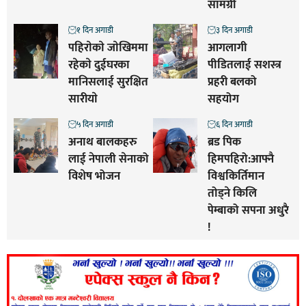
सामग्री
१ दिन अगाडी
३ दिन अगाडी
पहिराेकाे जाेखिममा
आगलागी
रहेकाे दुईघरका
पीडितलाई सशस्त्र
मानिसलाई सुरक्षित
प्रहरी बलको
सारीयाे
सहयोग
५ दिन अगाडी
६ दिन अगाडी
अनाथ बालकहरु
ब्रड पिक
लाई नेपाली सेनाको
हिमपहिरो:आफ्नै
विशेष भोजन
विश्वकिर्तिमान
तोड्ने किलि
पेम्बाको सपना अधुरै
!