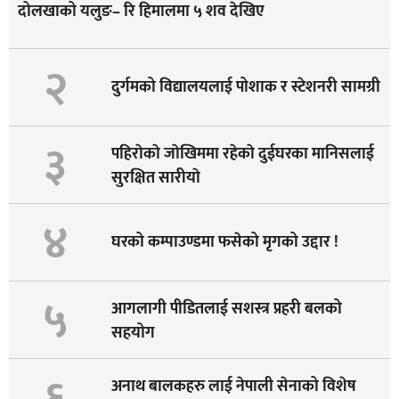
दोलखाको यलुङ– रि हिमालमा ५ शव देखिए
२
दुर्गमको विद्यालयलाई पोशाक र स्टेशनरी सामग्री
३
पहिराेकाे जाेखिममा रहेकाे दुईघरका मानिसलाई
सुरक्षित सारीयाे
४
घरको कम्पाउण्डमा फसेको मृगको उद्दार !
५
आगलागी पीडितलाई सशस्त्र प्रहरी बलको
सहयोग
अनाथ बालकहरु लाई नेपाली सेनाको विशेष