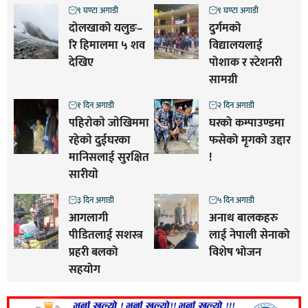
९ घण्टा अगाडी
९ घण्टा अगाडी
दोलखाको यलुङ–
दुर्गमको
रि हिमालमा ५ शव
विद्यालयलाई
देखिए
पोशाक र स्टेशनरी
सामग्री
१ दिन अगाडी
२ दिन अगाडी
पहिराेकाे जाेखिममा
घरको कम्पाउण्डमा
रहेकाे दुईघरका
फसेको मृगको उद्दार
मानिसलाई सुरक्षित
!
सारीयाे
३ दिन अगाडी
५ दिन अगाडी
आगलागी
अनाथ बालकहरु
पीडितलाई सशस्त्र
लाई नेपाली सेनाको
प्रहरी बलको
विशेष भोजन
सहयोग