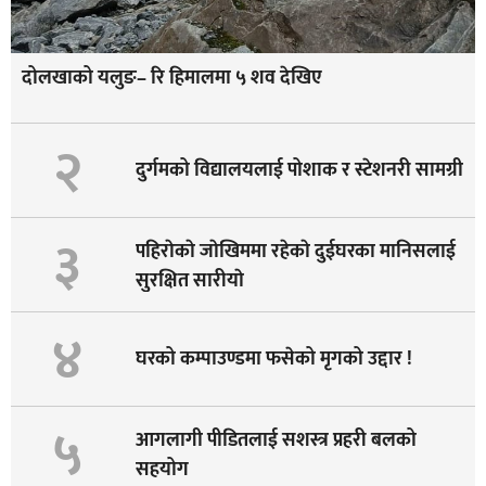
दोलखाको यलुङ– रि हिमालमा ५ शव देखिए
२
दुर्गमको विद्यालयलाई पोशाक र स्टेशनरी सामग्री
३
पहिराेकाे जाेखिममा रहेकाे दुईघरका मानिसलाई
सुरक्षित सारीयाे
४
घरको कम्पाउण्डमा फसेको मृगको उद्दार !
५
आगलागी पीडितलाई सशस्त्र प्रहरी बलको
सहयोग