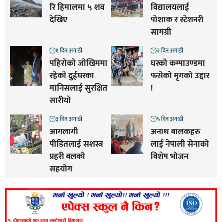
रि हिमालमा ५ शव
विद्यालयलाई
देखिए
पोशाक र स्टेशनरी
सामग्री
१ दिन अगाडी
२ दिन अगाडी
पहिराेकाे जाेखिममा
घरको कम्पाउण्डमा
रहेकाे दुईघरका
फसेको मृगको उद्दार
मानिसलाई सुरक्षित
!
सारीयाे
३ दिन अगाडी
५ दिन अगाडी
आगलागी
अनाथ बालकहरु
पीडितलाई सशस्त्र
लाई नेपाली सेनाको
प्रहरी बलको
विशेष भोजन
सहयोग