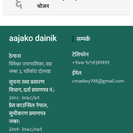
६
भोजन
सम्पर्क
टेलिफोन
ठेगाना
+९७७-९८५१३१११११
भिमेश्वर नगरपालिका, वडा
नम्बर ३, चरिकोट दोलखा
ईमेल
cmaskey198@gmail.com
सूचना तथा प्रसारण
विभाग, दर्ता प्रमाणपत्र नं.:
३२०८- २०७८/७९
प्रेस काउन्सिल नेपाल,
सूचीकरण प्रमाणपत्र
नम्बर:
३२०१- २०७८/०७९