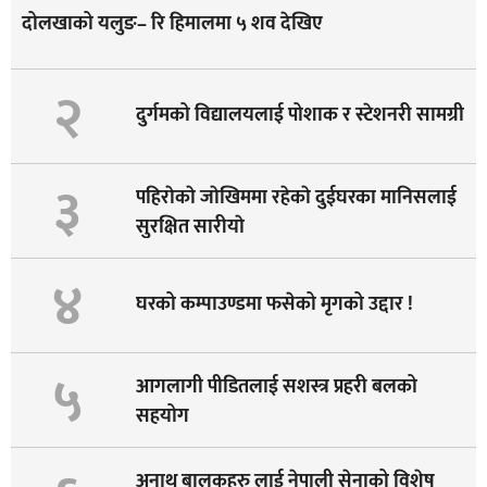
दोलखाको यलुङ– रि हिमालमा ५ शव देखिए
२
दुर्गमको विद्यालयलाई पोशाक र स्टेशनरी सामग्री
३
पहिराेकाे जाेखिममा रहेकाे दुईघरका मानिसलाई
सुरक्षित सारीयाे
४
घरको कम्पाउण्डमा फसेको मृगको उद्दार !
५
आगलागी पीडितलाई सशस्त्र प्रहरी बलको
सहयोग
अनाथ बालकहरु लाई नेपाली सेनाको विशेष