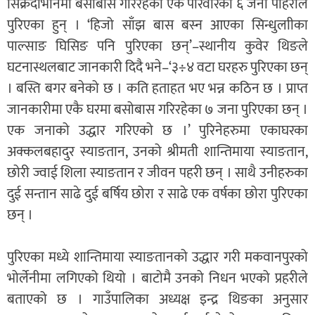
सिक्रेदोभानमा बसोबास गरिरहेका एकै परिवारका ६ जना पहिरोले
पुरिएका हुन् । ‘हिजो साँझ बास बस्न आएका सिन्धुलाीका
पाल्साङ घिसिङ पनि पुरिएका छन्’–स्थानीय कुवेर थिङले
घटनास्थलबाट जानकारी दिदै भने–‘३÷४ वटा घरहरु पुरिएका छन्
। बस्ति बगर बनेको छ । कति हताहत भए भन्न कठिन छ । प्राप्त
जानकारीमा एकै घरमा बसोबास गरिरहेका ७ जना पुरिएका छन् ।
एक जनाको उद्धार गरिएको छ ।’ पुरिनेहरुमा एकाघरका
अक्कलबहादुर स्याङतान, उनको श्रीमती शान्तिमाया स्याङतान,
छोरी ज्वाई शिला स्याङतान र जीवन पहरी छन् । साथै उनीहरुका
दुई सन्तान साढे दुई बर्षिय छोरा र साढे एक वर्षका छोरा पुरिएका
छन् ।
पुरिएका मध्ये शान्तिमाया स्याङतानको उद्धार गरी मकवानपुरको
भोर्लेनीमा लगिएको थियो । बाटोमै उनको निधन भएको प्रहरीले
बताएको छ । गाउँपालिका अध्यक्ष इन्द्र थिङका अनुसार