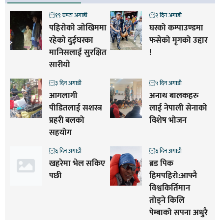
१९ घण्टा अगाडी
२ दिन अगाडी
पहिराेकाे जाेखिममा
घरको कम्पाउण्डमा
रहेकाे दुईघरका
फसेको मृगको उद्दार
मानिसलाई सुरक्षित
!
सारीयाे
३ दिन अगाडी
५ दिन अगाडी
आगलागी
अनाथ बालकहरु
पीडितलाई सशस्त्र
लाई नेपाली सेनाको
प्रहरी बलको
विशेष भोजन
सहयोग
६ दिन अगाडी
६ दिन अगाडी
खहरेमा भेल सकिए
ब्रड पिक
पछी
हिमपहिरो:आफ्नै
विश्वकिर्तिमान
तोड्ने किलि
पेम्बाको सपना अधुरै