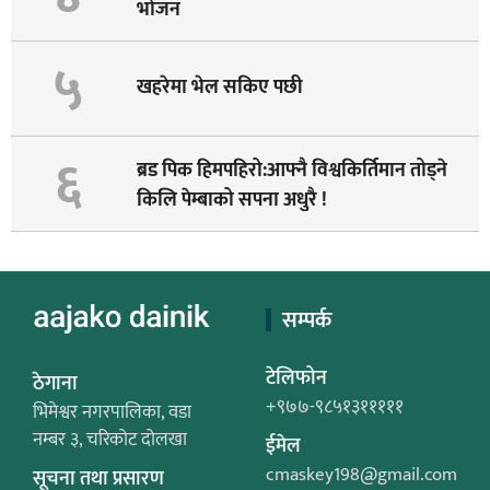
भोजन
५
खहरेमा भेल सकिए पछी
६
ब्रड पिक हिमपहिरो:आफ्नै विश्वकिर्तिमान तोड्ने
किलि पेम्बाको सपना अधुरै !
सम्पर्क
टेलिफोन
ठेगाना
+९७७-९८५१३१११११
भिमेश्वर नगरपालिका, वडा
नम्बर ३, चरिकोट दोलखा
ईमेल
cmaskey198@gmail.com
सूचना तथा प्रसारण