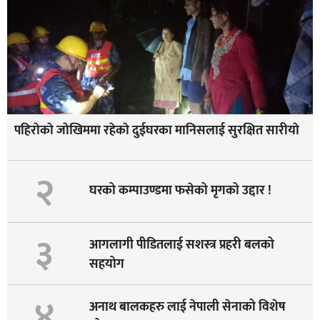
पहिराेकाे जाेखिममा रहेकाे दुईघरका मानिसलाई सुरक्षित सारीयाे
२
घरको कम्पाउण्डमा फसेको मृगको उद्दार !
३
आगलागी पीडितलाई सशस्त्र प्रहरी बलको
सहयोग
४
अनाथ बालकहरु लाई नेपाली सेनाको विशेष