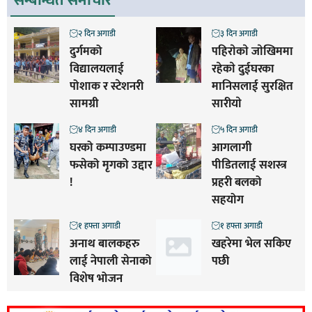
सम्बन्धित समाचार
२ दिन अगाडी
३ दिन अगाडी
दुर्गमको
पहिराेकाे जाेखिममा
विद्यालयलाई
रहेकाे दुईघरका
पोशाक र स्टेशनरी
मानिसलाई सुरक्षित
सामग्री
सारीयाे
४ दिन अगाडी
५ दिन अगाडी
घरको कम्पाउण्डमा
आगलागी
फसेको मृगको उद्दार
पीडितलाई सशस्त्र
!
प्रहरी बलको
सहयोग
१ हफ्ता अगाडी
१ हफ्ता अगाडी
अनाथ बालकहरु
खहरेमा भेल सकिए
लाई नेपाली सेनाको
पछी
विशेष भोजन