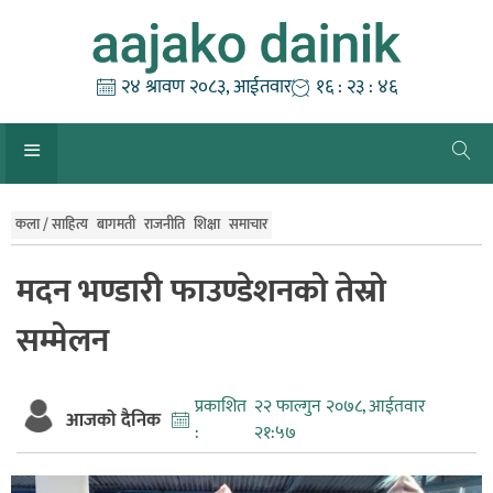
Skip
to
content
२४ श्रावण २०८३, आईतवार
१६ : २३ : ४७
कला / साहित्य
बागमती
राजनीति
शिक्षा
समाचार
मदन भण्डारी फाउण्डेशनको तेस्रो
सम्मेलन
प्रकाशित
२२ फाल्गुन २०७८, आईतवार
आजको दैनिक
:
२१:५७