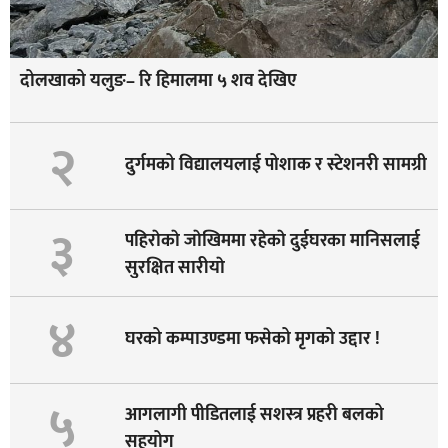
दोलखाको यलुङ– रि हिमालमा ५ शव देखिए
२
दुर्गमको विद्यालयलाई पोशाक र स्टेशनरी सामग्री
३
पहिराेकाे जाेखिममा रहेकाे दुईघरका मानिसलाई
सुरक्षित सारीयाे
४
घरको कम्पाउण्डमा फसेको मृगको उद्दार !
५
आगलागी पीडितलाई सशस्त्र प्रहरी बलको
सहयोग