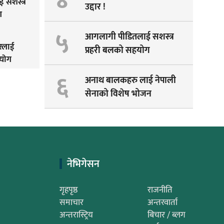
४
 सशस्त्र
उद्दार !
ग
५
आगलागी पीडितलाई सशस्त्र
ारलाई
प्रहरी बलको सहयोग
हयोग
६
अनाथ बालकहरु लाई नेपाली
सेनाको विशेष भोजन
नेभिगेसन
गृहपृष्ठ
राजनीति
समाचार
अन्तरवार्ता
अन्तरास्ट्रिय
बिचार / ब्लग