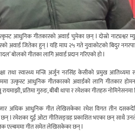
ृस्ट आधुनिक गीतकारको अवार्ड चुमेका छन् l दोस्रो नाट्यश्वर म्य
ो अवार्ड जितेका हुन् l यहि माघ २५ गते नुवाकोटको बिदुर नगरप
वको बादल’ बोलको गीतका लागि अवार्ड प्रदान गरिएको हो l
शिक्षा तथा स्वास्थ्य मन्त्रि अर्जुन नरसिंह केसीको प्रमुख आतिथ्यमा सम
क्रममा उत्कृस्ट आधुनिक गीतकारको अवार्डको लागि गीतकार होमना
सु रायमाझी, प्रतिमा गुरुङ, बीबी थापा र रमेशका गीतहरु नोमिनेसनमा
जार अधिक आधुनिक गीत लेखिसकेका रमेश विगत तीन दसकदे
 छन् l रमेशका दुई ओटा गीतिसङ्ग्रह प्रकाशित भएका छन् साथै उनल
तिक एल्बममा गीत समेत लेखिसकेका छन् l