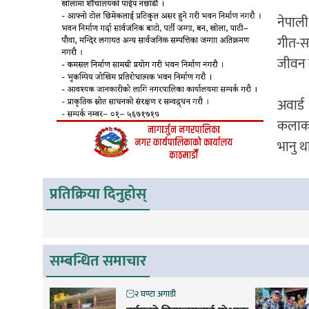
नेपाली
गीत-सङ
जीवन स
अवार्ड
कलाकार
भानु था
प्रतिक्रिया दिनुहोस्
सम्बन्धित समाचार
२ घण्टा अगाडी