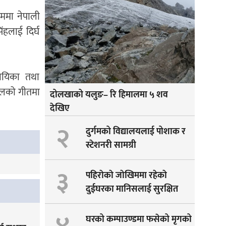
्रममा नेपाली
ंहलाई दिर्घ
 गायिका तथा
बोलको गीतमा
दोलखाको यलुङ– रि हिमालमा ५ शव
देखिए
२
दुर्गमको विद्यालयलाई पोशाक र
स्टेशनरी सामग्री
३
पहिराेकाे जाेखिममा रहेकाे
दुईघरका मानिसलाई सुरक्षित
सारीयाे
घरको कम्पाउण्डमा फसेको मृगको