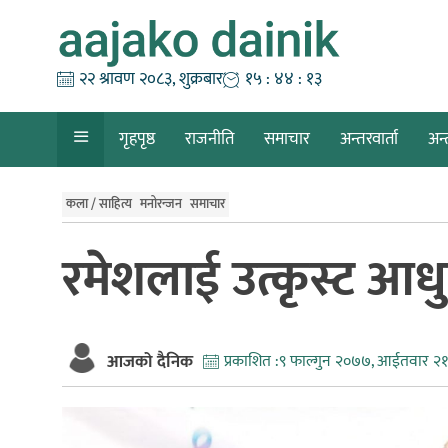
Skip
to
content
२२ श्रावण २०८३, शुक्रबार
१५ : ४४ : १४
गृहपृष्ठ
राजनीति
समाचार
अन्तरवार्ता
अन्
कला / साहित्य
मनोरन्जन
समाचार
रमेशलाई उत्कृस्ट आध
आजको दैनिक
प्रकाशित :
९ फाल्गुन २०७७, आईतवार २