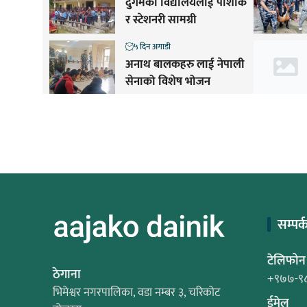
दुर्गमको विद्यालयलाई पोशाक
र स्टेशनरी सामग्री
५ दिन अगाडी
अनाथ बालकहरु लाई नेपाली
सेनाको विशेष भोजन
सम्पर्
टेलिफोन
ठेगाना
+९७७-९
भिमेश्वर नगरपालिका, वडा नम्बर ३, चरिकोट
ईमेल