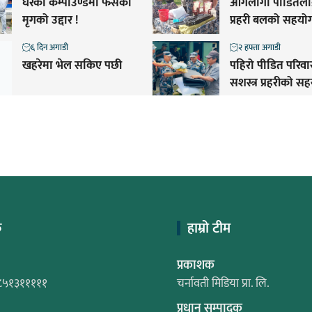
घरको कम्पाउण्डमा फसेको
आगलागी पीडितलाई
मृगको उद्दार !
प्रहरी बलको सहयो
६ दिन अगाडी
२ हफ्ता अगाडी
खहरेमा भेल सकिए पछी
पहिरो पीडित परिव
सशस्त्र प्रहरीको स
क
हाम्रो टीम
प्रकाशक
८५१३१११११
चर्नावती मिडिया प्रा. लि.
प्रधान सम्पादक