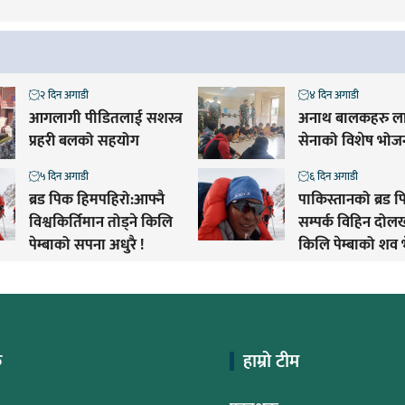
२ दिन अगाडी
४ दिन अगाडी
आगलागी पीडितलाई सशस्त्र
अनाथ बालकहरु ला
प्रहरी बलको सहयोग
सेनाको विशेष भोज
५ दिन अगाडी
६ दिन अगाडी
ब्रड पिक हिमपहिरो:आफ्नै
पाकिस्तानको ब्रड प
विश्वकिर्तिमान तोड्ने किलि
सम्पर्क विहिन दो
पेम्बाको सपना अधुरै !
किलि पेम्बाको शव 
क
हाम्रो टीम