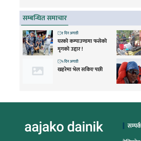
सम्बन्धित समाचार
१ दिन अगाडी
घरको कम्पाउण्डमा फसेको
मृगको उद्दार !
५ दिन अगाडी
खहरेमा भेल सकिए पछी
सम्पर्