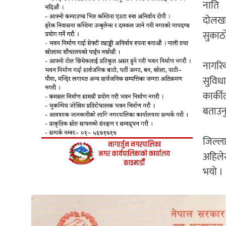
नाति 
दोलखा
सुकाठो
नागरिक
सुविधा
कार्की
बताउनु
जिल्ला
अहिले
भयो ।