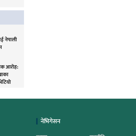
ई नेपाली
न
िक आरोह‌‌:
लखाका
भेटियो
नेभिगेसन