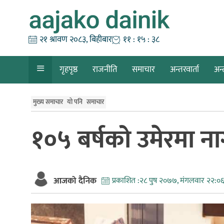
Skip
to
content
२१ श्रावण २०८३, बिहीबार
११ : १५ : ३९
गृहपृष्ठ
राजनीति
समाचार
अन्तरवार्ता
अन्
मुख्य समाचार
यो पनि
समाचार
१०५ बर्षको उमेरमा ना
आजको दैनिक
प्रकाशित :
२८ पुष २०७७, मंगलवार २२:०