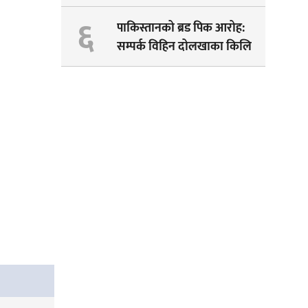
पेम्बाको सपना अधुरै !
६
पाकिस्तानको ब्रड पिक आरोह‌‌:
सम्पर्क विहिन दोलखाका किलि
पेम्बाको शव भेटियो