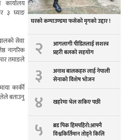
न कार्यालय
बर ३ घ्याङ
घरको कम्पाउण्डमा फसेको मृगको उद्दार !
२
 खालको सेवा
आगलागी पीडितलाई सशस्त्र
जेष्ठ नागरिक
प्रहरी बलको सहयोग
ुमार तमाङले
३
अनाथ बालकहरु लाई नेपाली
सेनाको विशेष भोजन
माया कार्की
४
ेले बताउनु
खहरेमा भेल सकिए पछी
५
ब्रड पिक हिमपहिरो:आफ्नै
विश्वकिर्तिमान तोड्ने किलि