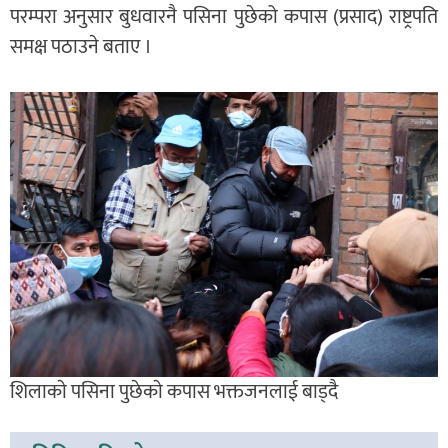
परम्परा अनुसार बुधवारनै पसिना पुछेको कपास (प्रसाद) राष्ट्रपति
समक्ष पठाउने बताए ।
शिलाकाे पसिना पुछेकाे कपास भक्तजनलाई बाड्दै