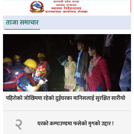
ताजा समाचार
पहिराेकाे जाेखिममा रहेकाे दुईघरका मानिसलाई सुरक्षित सारीयाे
२
घरको कम्पाउण्डमा फसेको मृगको उद्दार !