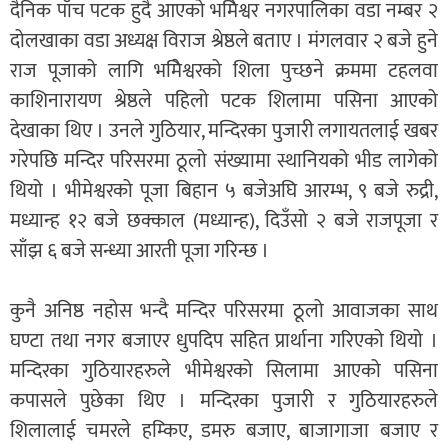
दैनिक पाँच पटक हुदै आएको भमिेश्वर नगरपालिका वडा नम्बर २
दोलखाका वडा अध्यक्ष विराज श्रेष्ठले बताए । मंगलवार २ बजे हुने
राज पूजाको लागि भमिेश्वरको शिला पुच्छने क्रममा टहलवा
काशिनारायण श्रेष्ठले पहिलो पटक शिलामा पसिना आएको
देखाका थिए । उनले गुठियार, मन्दिरका पुजारी लगायतलाई खबर
गरेपछि मन्दिर परिसरमा ठूलो संख्यामा स्थानियको भीड लागेको
थियो । भीमेश्वरको पूजा बिहान ५ बजेअघि आरम्भ, ९ बजे रुद्री,
मध्यान्ह १२ बजे छक्काल (मध्यान्ह), दिउँसो २ बजे राजपूजा र
साँझ ६ बजे सन्ध्या आरती पूजा गरिन्छ ।
कुनै अनिष्ठ नहोस भन्दै मन्दिर परिसरमा ठूलो आवाजका साथ
घण्टा तथा नगर बजाएर धुपदिप सहित प्रार्थाना गरिएको थियो ।
मन्दिरका गुठियारहरुले भीमेश्वरको सिलामा आएको पसिना
कपासले पुछेका थिए । मन्दिरका पुजारी र गुठियारहरुले
शिलालाई चमरले हम्किए, डमरु बजाए, बाजागाजा बजाए र