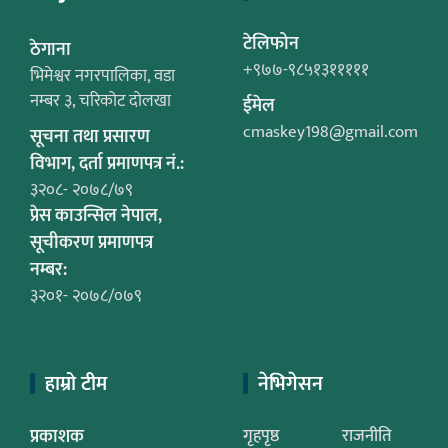
टेलिफोन
ठेगाना
+९७७-९८५१३१११११
भिमेश्वर नगरपालिका, वडा
नम्बर ३, चरिकोट दोलखा
ईमेल
cmaskey198@gmail.com
सूचना तथा प्रसारण
विभाग, दर्ता प्रमाणपत्र नं.:
३२०८- २०७८/७९
प्रेस काउन्सिल नेपाल,
सूचीकरण प्रमाणपत्र
नम्बर:
३२०१- २०७८/०७९
हाम्रो टीम
नेभिगेसन
प्रकाशक
गृहपृष्ठ
राजनीति