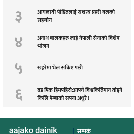
३
आगलागी पीडितलाई सशस्त्र प्रहरी बलको
सहयोग
४
अनाथ बालकहरु लाई नेपाली सेनाको विशेष
भोजन
५
खहरेमा भेल सकिए पछी
६
ब्रड पिक हिमपहिरो:आफ्नै विश्वकिर्तिमान तोड्ने
किलि पेम्बाको सपना अधुरै !
सम्पर्क