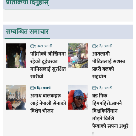
प्रतिक्रिया दिनुहोस्
सम्बन्धित समाचार
९ घण्टा अगाडी
२ दिन अगाडी
पहिराेकाे जाेखिममा
आगलागी
रहेकाे दुईघरका
पीडितलाई सशस्त्र
मानिसलाई सुरक्षित
प्रहरी बलको
सारीयाे
सहयोग
४ दिन अगाडी
५ दिन अगाडी
अनाथ बालकहरु
ब्रड पिक
लाई नेपाली सेनाको
हिमपहिरो:आफ्नै
विशेष भोजन
विश्वकिर्तिमान
तोड्ने किलि
पेम्बाको सपना अधुरै
!