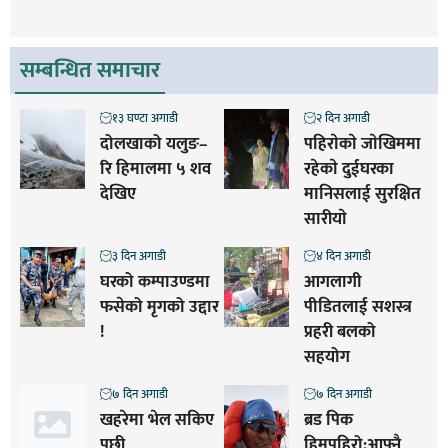
सम्बन्धित समाचार
१३ घण्टा अगाडी
२ दिन अगाडी
दोलखाको यलुङ–
पहिराेकाे जाेखिममा
रि हिमालमा ५ शव
रहेकाे दुईघरका
देखिए
मानिसलाई सुरक्षित
सारीयाे
३ दिन अगाडी
४ दिन अगाडी
घरको कम्पाउण्डमा
आगलागी
फसेको मृगको उद्दार
पीडितलाई सशस्त्र
!
प्रहरी बलको
सहयोग
७ दिन अगाडी
७ दिन अगाडी
खहरेमा भेल सकिए
ब्रड पिक
पछी
हिमपहिरो:आफ्नै