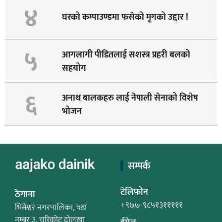
४
घरको कम्पाउण्डमा फसेको मृगको उद्दार !
५
आगलागी पीडितलाई सशस्त्र प्रहरी बलको
सहयोग
६
अनाथ बालकहरु लाई नेपाली सेनाको विशेष
भोजन
सम्पर्क
टेलिफोन
ठेगाना
+९७७-९८५१३१११११
भिमेश्वर नगरपालिका, वडा
नम्बर ३, चरिकोट दोलखा