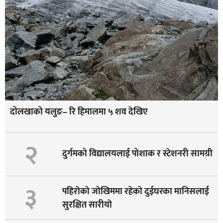
दोलखाको यलुङ– रि हिमालमा ५ शव देखिए
२
दुर्गमको विद्यालयलाई पोशाक र स्टेशनरी सामग्री
३
पहिराेकाे जाेखिममा रहेकाे दुईघरका मानिसलाई
सुरक्षित सारीयाे