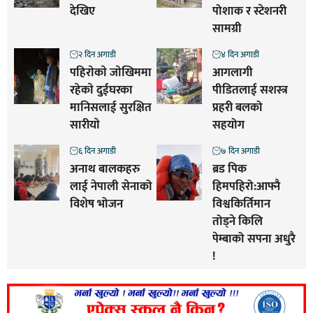
देखिए
पोशाक र स्टेशनरी
सामग्री
२ दिन अगाडी
४ दिन अगाडी
पहिराेकाे जाेखिममा
आगलागी
रहेकाे दुईघरका
पीडितलाई सशस्त्र
मानिसलाई सुरक्षित
प्रहरी बलको
सारीयाे
सहयोग
६ दिन अगाडी
७ दिन अगाडी
अनाथ बालकहरु
ब्रड पिक
लाई नेपाली सेनाको
हिमपहिरो:आफ्नै
विशेष भोजन
विश्वकिर्तिमान
तोड्ने किलि
पेम्बाको सपना अधुरै
!