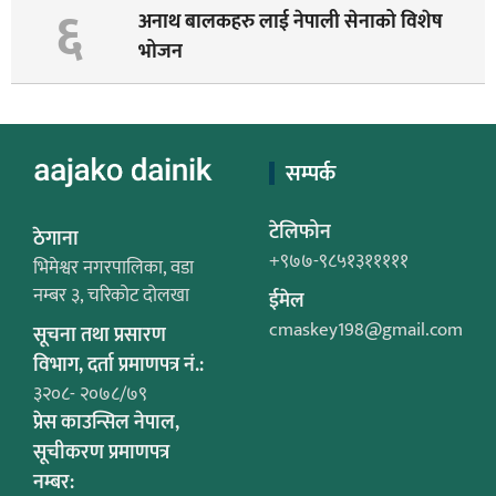
६
अनाथ बालकहरु लाई नेपाली सेनाको विशेष
भोजन
सम्पर्क
टेलिफोन
ठेगाना
+९७७-९८५१३१११११
भिमेश्वर नगरपालिका, वडा
नम्बर ३, चरिकोट दोलखा
ईमेल
cmaskey198@gmail.com
सूचना तथा प्रसारण
विभाग, दर्ता प्रमाणपत्र नं.:
३२०८- २०७८/७९
प्रेस काउन्सिल नेपाल,
सूचीकरण प्रमाणपत्र
नम्बर: