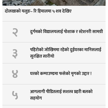
दोलखाको यलुङ– रि हिमालमा ५ शव देखिए
२
दुर्गमको विद्यालयलाई पोशाक र स्टेशनरी सामग्री
३
पहिराेकाे जाेखिममा रहेकाे दुईघरका मानिसलाई
सुरक्षित सारीयाे
४
घरको कम्पाउण्डमा फसेको मृगको उद्दार !
५
आगलागी पीडितलाई सशस्त्र प्रहरी बलको
सहयोग