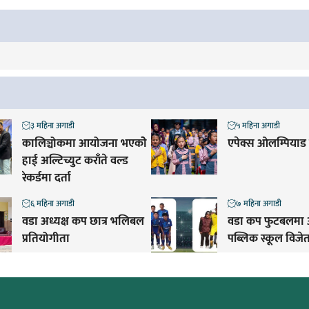
३ महिना अगाडी
५ महिना अगाडी
कालिञ्चोकमा आयोजना भएकोे
एपेक्स ओलम्पियाड स
हाई अल्टिच्युट कराँते वल्ड
रेकर्डमा दर्ता
६ महिना अगाडी
७ महिना अगाडी
वडा अध्यक्ष कप छात्र भलिबल
वडा कप फुटबलमा 
प्रतियोगीता
पब्लिक स्कूल विजे