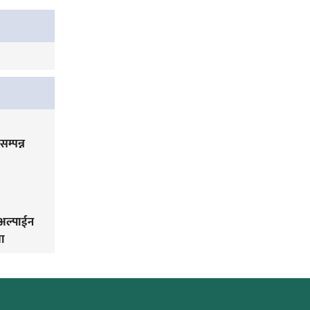
म्पन्न
अल्पाईन
ता