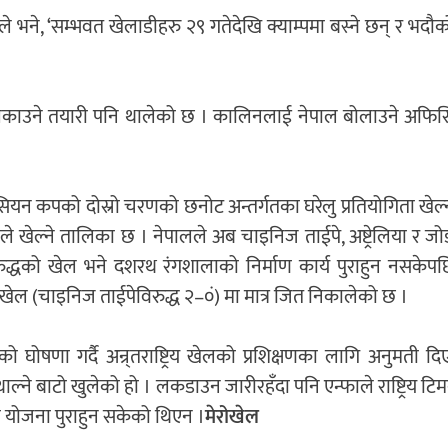
ईले भने, ‘सम्भवत खेलाडीहरु २९ गतेदेखि क्याम्पमा बस्ने छन् र भदौ
ल झिकाउने तयारी पनि थालेको छ । कालिनलाई नेपाल बोलाउने अफिस
न कपको दोस्रो चरणको छनोट अन्तर्गतका घरेलु प्रतियोगिता खेल्
 खेल्ने तालिका छ । नेपालले अब चाइनिज ताईपे, अष्ट्रेलिया र जोर्
िरुद्धको खेल भने दशरथ रंगशालाको निर्माण कार्य पुराहुन नसके
ेल (चाइनिज ताईपेविरुद्ध २–०ं) मा मात्र जित निकालेको छ ।
ोषणा गर्दै अन्र्तराष्ट्रिय खेलको प्रशिक्षणका लागि अनुमती द
ाल्ने बाटो खुलेको हो । लकडाउन जारीरहँदा पनि एन्फाले राष्ट्रिय टिम
ा योजना पुराहुन सकेको थिएन ।
मेरोखेल