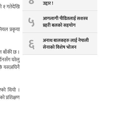
४
उद्दार !
को १ गतेदेखि
५
आगलागी पीडितलाई सशस्त्र
प्रहरी बलको सहयोग
ियल प्रकृया
६
अनाथ बालकहरु लाई नेपाली
सेनाको विशेष भोजन
न बाँकी छ ।
डनसँग घरेलु
पछि यसअघिनै
िएको थियो ।
को प्रशिक्षण