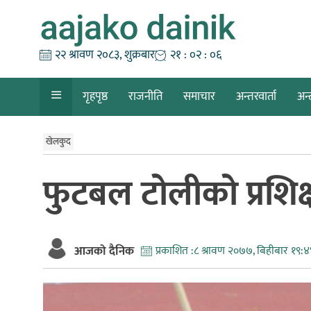
Skip
to
content
२२ श्रावण २०८३, शुक्रबार
२१ : ०२ : ०७
गृहपृष्ठ
राजनीति
समाचार
अन्तरवार्ता
अन्
खेलकुद
फुटबल टोलीको प्रशिक
आजको दैनिक
प्रकाशित :
८ श्रावण २०७७, बिहीबार १९: