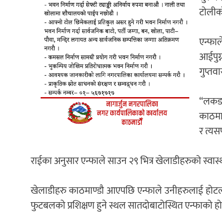
टोलीको
एन्फा
आईपुग
गुप्तव
“लकडा
काठमाण
र त्यस
राईका अनुसार एन्फाले साउन २९ भित्र खेलाडीहरुको स्वास्
खेलाडीहरु काठमाण्डौ आएपछि एन्फाले उनीहरुलाई होटलमा
फुटबलको प्रशिक्षण हुने स्थल सातदोबाटोस्थित एन्फाको होस