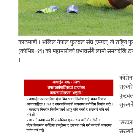
काठमाडौं । अखिल नेपाल फुटबल संघ (एन्फा) ले राष्ट्रिय फ
(कोभिड–१९) को महामारीको प्रभावसँगै लामो समयदेखि ठप
।
कोरोन
सुरुगर
फुटबल
सुरुगर
‘सरका
सुरुगर