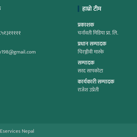
क
हाम्रो टीम
प्रकाशक
८५१३१११११
चर्नावती मिडिया प्रा. लि.
प्रधान सम्पादक
y198@gmail.com
चिरञ्जीवी मास्के
सम्पादक
सरद सापकोटा
कार्यकारी सम्पादक
राजेश उप्रेती
Eservices Nepal