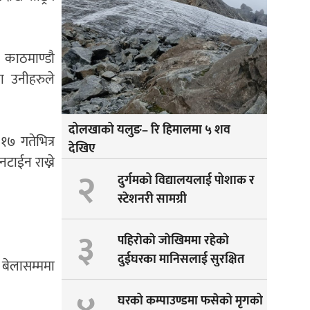
 काठमाण्डौ
ा उनीहरुले
दोलखाको यलुङ– रि हिमालमा ५ शव
१७ गतेभित्र
देखिए
नटाईन राख्ने
२
दुर्गमको विद्यालयलाई पोशाक र
स्टेशनरी सामग्री
३
पहिराेकाे जाेखिममा रहेकाे
दुईघरका मानिसलाई सुरक्षित
 बेलासम्ममा
सारीयाे
घरको कम्पाउण्डमा फसेको मृगको