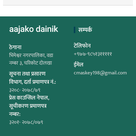
सम्पर्क
टेलिफोन
ठेगाना
+९७७-९८५१३१११११
भिमेश्वर नगरपालिका, वडा
नम्बर ३, चरिकोट दोलखा
ईमेल
cmaskey198@gmail.com
सूचना तथा प्रसारण
विभाग, दर्ता प्रमाणपत्र नं.:
३२०८- २०७८/७९
प्रेस काउन्सिल नेपाल,
सूचीकरण प्रमाणपत्र
नम्बर:
३२०१- २०७८/०७९