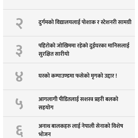
२
दुर्गमको विद्यालयलाई पोशाक र स्टेशनरी सामग्री
३
पहिराेकाे जाेखिममा रहेकाे दुईघरका मानिसलाई
सुरक्षित सारीयाे
४
घरको कम्पाउण्डमा फसेको मृगको उद्दार !
५
आगलागी पीडितलाई सशस्त्र प्रहरी बलको
सहयोग
६
अनाथ बालकहरु लाई नेपाली सेनाको विशेष
भोजन