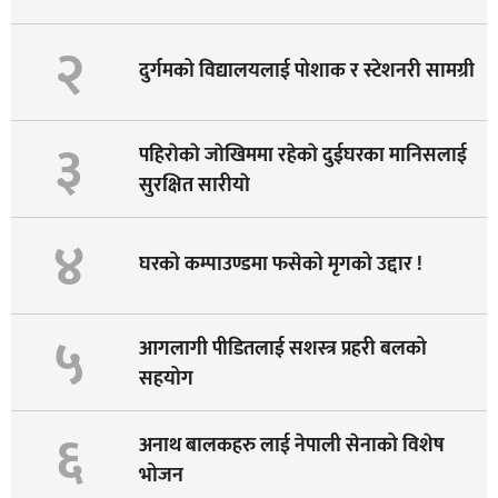
२
दुर्गमको विद्यालयलाई पोशाक र स्टेशनरी सामग्री
३
पहिराेकाे जाेखिममा रहेकाे दुईघरका मानिसलाई
सुरक्षित सारीयाे
४
घरको कम्पाउण्डमा फसेको मृगको उद्दार !
५
आगलागी पीडितलाई सशस्त्र प्रहरी बलको
सहयोग
६
अनाथ बालकहरु लाई नेपाली सेनाको विशेष
भोजन