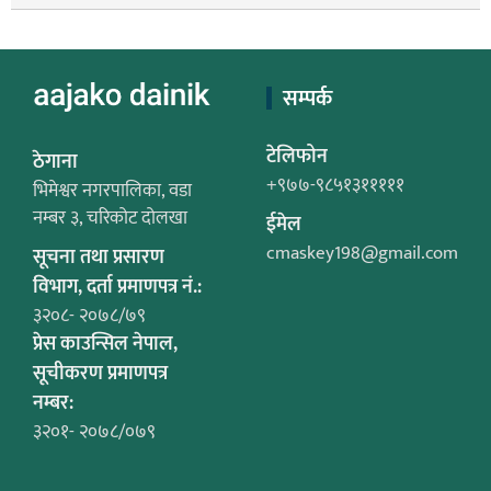
सम्पर्क
टेलिफोन
ठेगाना
+९७७-९८५१३१११११
भिमेश्वर नगरपालिका, वडा
नम्बर ३, चरिकोट दोलखा
ईमेल
cmaskey198@gmail.com
सूचना तथा प्रसारण
विभाग, दर्ता प्रमाणपत्र नं.:
३२०८- २०७८/७९
प्रेस काउन्सिल नेपाल,
सूचीकरण प्रमाणपत्र
नम्बर:
३२०१- २०७८/०७९