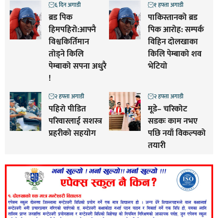
६ दिन अगाडी
१ हफ्ता अगाडी
ब्रड पिक
पाकिस्तानको ब्रड
हिमपहिरो:आफ्नै
पिक आरोह‌‌: सम्पर्क
विश्वकिर्तिमान
विहिन दोलखाका
तोड्ने किलि
किलि पेम्बाको शव
पेम्बाको सपना अधुरै
भेटियो
!
२ हफ्ता अगाडी
२ हफ्ता अगाडी
पहिरो पीडित
मूडे– चरिकोट
परिवारलाई सशस्त्र
सडकः काम नभए
प्रहरीको सहयोग
पछि नयाँ विकल्पको
तयारी