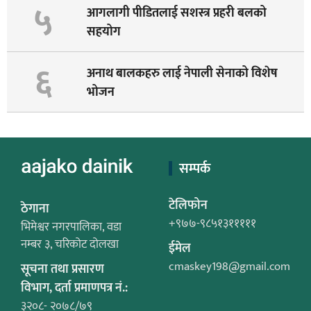
५
आगलागी पीडितलाई सशस्त्र प्रहरी बलको
सहयोग
६
अनाथ बालकहरु लाई नेपाली सेनाको विशेष
भोजन
सम्पर्क
टेलिफोन
ठेगाना
+९७७-९८५१३१११११
भिमेश्वर नगरपालिका, वडा
नम्बर ३, चरिकोट दोलखा
ईमेल
cmaskey198@gmail.com
सूचना तथा प्रसारण
विभाग, दर्ता प्रमाणपत्र नं.:
३२०८- २०७८/७९