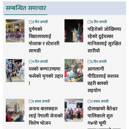
सम्बन्धित समाचार
३ दिन अगाडी
४ दिन अगाडी
दुर्गमको
पहिराेकाे जाेखिममा
विद्यालयलाई
रहेकाे दुईघरका
पोशाक र स्टेशनरी
मानिसलाई सुरक्षित
सामग्री
सारीयाे
५ दिन अगाडी
६ दिन अगाडी
घरको कम्पाउण्डमा
आगलागी
फसेको मृगको उद्दार
पीडितलाई सशस्त्र
!
प्रहरी बलको
सहयोग
१ हफ्ता अगाडी
२ हफ्ता अगाडी
अनाथ बालकहरु
दोलखाको बैतेश्वर
लाई नेपाली सेनाको
पालिकाले सुरु
विशेष भोजन
ग¥यो भूमी