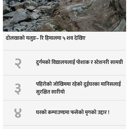
दोलखाको यलुङ– रि हिमालमा ५ शव देखिए
२
दुर्गमको विद्यालयलाई पोशाक र स्टेशनरी सामग्री
३
पहिराेकाे जाेखिममा रहेकाे दुईघरका मानिसलाई
सुरक्षित सारीयाे
४
घरको कम्पाउण्डमा फसेको मृगको उद्दार !