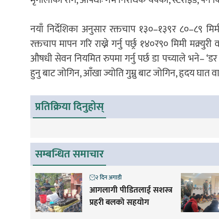
नयाँ निर्देशिका अनुसार रक्तचाप १३०–१३९र ८०–८९ मिम
रक्तचाप मापन गरि राख्ने गर्नु पर्छ्र १४०र९० मिमी मक्र
औषधी सेवन नियमित रुपमा गर्नु पर्छ डा पच्याले भने– ‘
हुनु बाट जोगिन, आँखा ज्योति गुम्नु बाट जोगिन, हृदय घात व
प्रतिक्रिया दिनुहोस्
सम्बन्धित समाचार
२ दिन अगाडी
आगलागी पीडितलाई सशस्त्र
प्रहरी बलको सहयोग