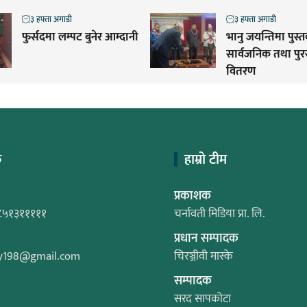
३ हफ्ता अगाडी
३ हफ्ता अगाडी
फुर्सदमा लम्पट बुनेर आम्दानी
भानु जयन्तिमा पुस्
सार्वजनिक तथा पुर
वितरण
क
हाम्रो टीम
प्रकाशक
८५१३१११११
चर्नावती मिडिया प्रा. लि.
प्रधान सम्पादक
y198@gmail.com
चिरञ्जीवी मास्के
सम्पादक
सरद सापकोटा