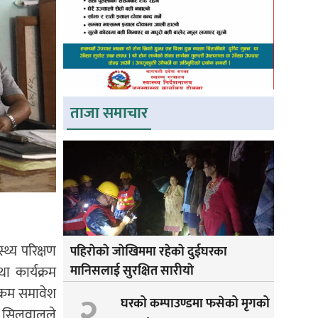
ताजा समाचार
्थ्य परिक्षण
पहिराेकाे जाेखिममा रहेकाे दुईघरका
ा कार्यक्रम
मानिसलाई सुरक्षित सारीयाे
यक्रम समावेश
२
घरको कम्पाउण्डमा फसेको मृगको
िर सिलवालले