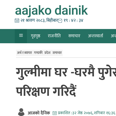
Skip
to
content
२१ श्रावण २०८३, बिहीबार
१९ : ४२ : ३५
गृहपृष्ठ
राजनीति
समाचार
अन्तरवार्ता
अन्
अर्थ र ब्यापार
गण्डकी
प्रदेश
समाचार
गुल्मीमा घर -घरमै पुगे
परिक्षण गरिदैं
आजको दैनिक
प्रकाशित :
३२ जेष्ठ २०७६, शनिबार १६:३६