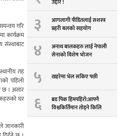
उद्दार !
३
आगलागी पीडितलाई सशस्त्र
 समन्वय गरि
प्रहरी बलको सहयोग
मा कार्यक्रम
४
य संस्थाबाट
अनाथ बालकहरु लाई नेपाली
सेनाको विशेष भोजन
५
 स्थानीय तह
खहरेमा भेल सकिए पछी
िनाको पहिलो
को छ । असार
६
गरिकहरुको घर
ब्रड पिक हिमपहिरो:आफ्नै
विश्वकिर्तिमान तोड्ने किलि
पेम्बाको सपना अधुरै !
लले जानकारी
वा दिईने छ ।