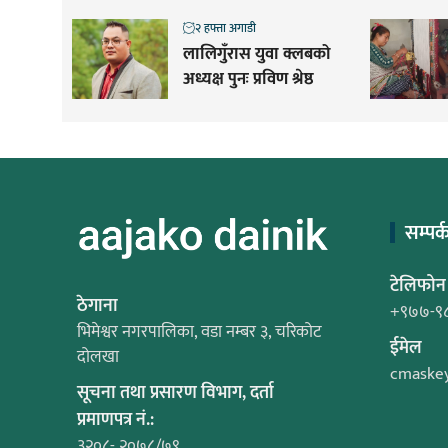
२ हफ्ता अगाडी
लालिगुँरास युवा क्लबको
अध्यक्ष पुनः प्रविण श्रेष्ठ
सम्पर्
टेलिफोन
ठेगाना
+९७७-९
भिमेश्वर नगरपालिका, वडा नम्बर ३, चरिकोट
ईमेल
दोलखा
cmaske
सूचना तथा प्रसारण विभाग, दर्ता
प्रमाणपत्र नं.:
३२०८- २०७८/७९