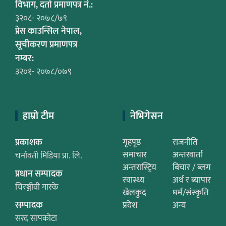
विभाग, दर्ता प्रमाणपत्र नं.:
३२०८- २०७८/७९
प्रेस काउन्सिल नेपाल,
सूचीकरण प्रमाणपत्र
नम्बर:
३२०१- २०७८/०७९
हाम्रो टीम
नेभिगेसन
प्रकाशक
गृहपृष्ठ
राजनीति
समाचार
अन्तरवार्ता
चर्नावती मिडिया प्रा. लि.
अन्तरास्ट्रिय
बिचार / ब्लग
प्रधान सम्पादक
स्वास्थ्य
अर्थ र ब्यापार
चिरञ्जीवी मास्के
खेलकुद
धर्म/संस्कृति
सम्पादक
प्रदेश
अन्य
सरद सापकोटा