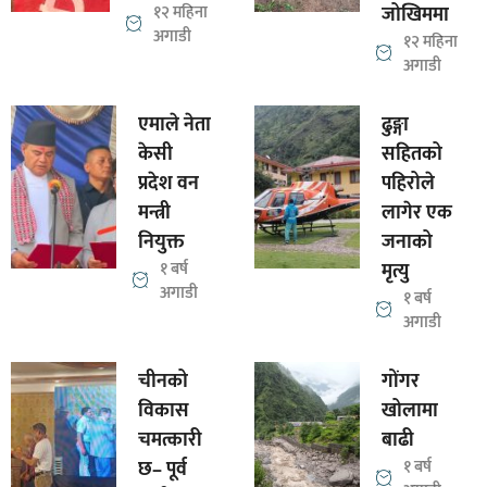
१२ महिना
जोखिममा
अगाडी
१२ महिना
अगाडी
एमाले नेता
ढुङ्गा
केसी
सहितको
प्रदेश वन
पहिरोले
मन्त्री
लागेर एक
नियुक्त
जनाको
१ बर्ष
मृत्यु
अगाडी
१ बर्ष
अगाडी
चीनको
गोंगर
विकास
खोलामा
चमत्कारी
बाढी
छ– पूर्व
१ बर्ष