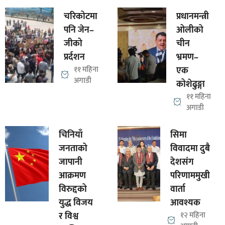
चरिकोटमा
प्रधानमन्त्री
पनि जेन–
ओलीको
जीको
चीन
प्रर्दशन
भ्रमण–
११ महिना
एक
अगाडी
कोशेढुङ्गा
११ महिना
अगाडी
चिनियाँ
सिमा
जनताको
विवादमा दुबै
जापानी
देशसंग
आक्रमण
परिणाममुखी
विरुद्दको
वार्ता
युद्ध विजय
आवश्यक
र विश्व
१२ महिना