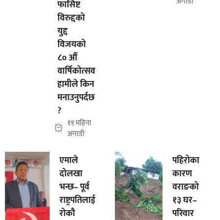
अगाडी
फासिष्ट
विरुद्दको
युद्द
विजयको
८० औं
वार्षिकोत्सव
हामीले किन
मनाउनुपर्दछ
?
११ महिना
अगाडी
एमाले
पहिरोका
दोलखा
कारण
भन्छ– पूर्व
वराङको
राष्ट्रपतिलाई
१३ घर–
रोकौ
परिवार