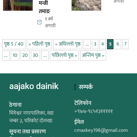
अगाडी
मन्त्री
तमाङ
१ बर्ष
अगाडी
पृष्ठ 5 / 40
« पहिलो पृष्ठ
« अघिल्लो पृष्ठ
...
3
4
5
6
7
...
10
20
30
...
पछिल्लो पृष्ठ »
अन्तिम पृष्ठ »
सम्पर्क
टेलिफोन
ठेगाना
+९७७-९८५१३१११११
भिमेश्वर नगरपालिका, वडा
नम्बर ३, चरिकोट दोलखा
ईमेल
cmaskey198@gmail.com
सूचना तथा प्रसारण