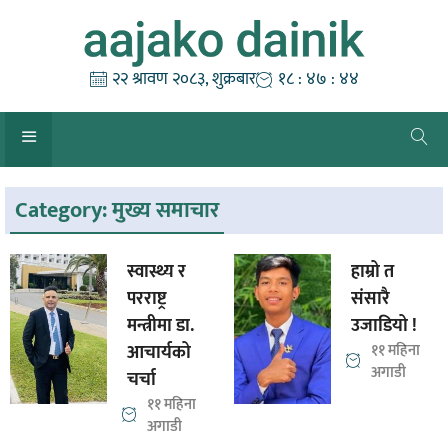
Skip
to
content
२२ श्रावण २०८३, शुक्रबार
१८ : ४७ : ४४
Category:
मुख्य समाचार
स्वास्थ्य र
हाम्रो त
परराष्ट्र
संसारै
मन्त्रीमा डा.
उजाडियो !
आचार्यको
११ महिना
अगाडी
चर्चा
११ महिना
अगाडी