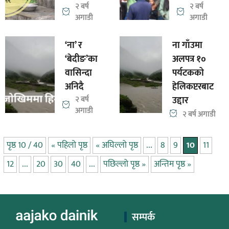
२ बर्ष
२ बर्ष
अगाडी
अगाडी
‘ना’ र
ना गाँउमा
‘बेदीङ’का
अलपत्र १०
वासिन्दा
पर्यटकको
अनिदै
हेलिकप्टरबाट
२ बर्ष
उद्दार
अगाडी
२ बर्ष अगाडी
पृष्ठ 10 / 40
« पहिलो पृष्ठ
« अघिल्लो पृष्ठ
...
8
9
10
11
12
...
20
30
40
...
पछिल्लो पृष्ठ »
अन्तिम पृष्ठ »
सम्पर्क