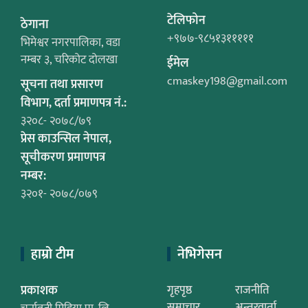
टेलिफोन
ठेगाना
+९७७-९८५१३१११११
भिमेश्वर नगरपालिका, वडा
नम्बर ३, चरिकोट दोलखा
ईमेल
cmaskey198@gmail.com
सूचना तथा प्रसारण
विभाग, दर्ता प्रमाणपत्र नं.:
३२०८- २०७८/७९
प्रेस काउन्सिल नेपाल,
सूचीकरण प्रमाणपत्र
नम्बर:
३२०१- २०७८/०७९
हाम्रो टीम
नेभिगेसन
प्रकाशक
गृहपृष्ठ
राजनीति
समाचार
अन्तरवार्ता