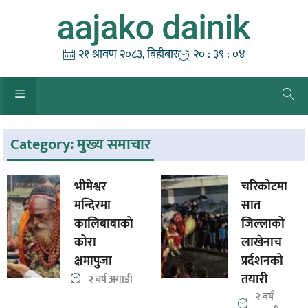
Skip
to
content
२१ श्रावण २०८३, बिहीबार
२० : ३९ : ०४
Category:
मुख्य समाचार
भीमेश्वर
चरिकोटमा
मन्दिरमा
सात
कालिबाबाको
जिल्लाको
कोरा
लाखेनाच
क्षमापुुजा
प्रर्दशनको
तयारी
२ बर्ष अगाडी
२ बर्ष