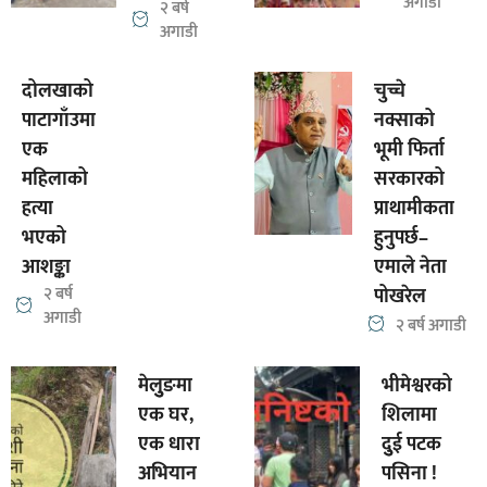
अगाडी
२ बर्ष
अगाडी
दोलखाको
चुच्चे
पाटागाँउमा
नक्साको
एक
भूमी फिर्ता
महिलाको
सरकारको
हत्या
प्राथामीकता
भएको
हुनुपर्छ–
आशङ्का
एमाले नेता
२ बर्ष
पोखरेल
अगाडी
२ बर्ष अगाडी
मेलुुङमा
भीमेश्वरको
एक घर,
शिलामा
एक धारा
दुुई पटक
अभियान
पसिना !