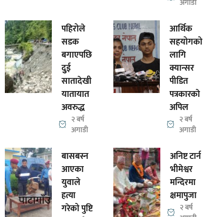
अगाडी
पहिरोले
आर्थिक
सडक
सहयोगको
बगाएपछि
लागि
दुुई
क्यान्सर
सातादेखी
पीडित
यातायात
पत्रकारकाे
अवरुद्ध
अपिल
२ बर्ष
२ बर्ष
अगाडी
अगाडी
बासबस्न
अनिष्ट टार्न
आएका
भीमेश्वर
युवाले
मन्दिरमा
हत्या
क्षमापुजा
गरेको पुष्टि
२ बर्ष