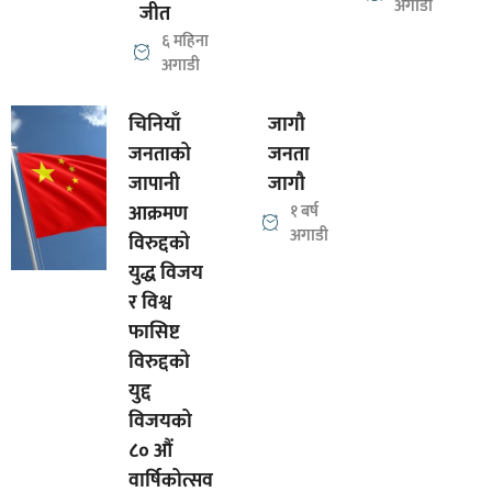
अगाडी
जीत
६ महिना
अगाडी
चिनियाँ
जागौ
जनताको
जनता
जापानी
जागौ
आक्रमण
१ बर्ष
अगाडी
विरुद्दको
युद्ध विजय
र विश्व
फासिष्ट
विरुद्दको
युद्द
विजयको
८० औं
वार्षिकोत्सव