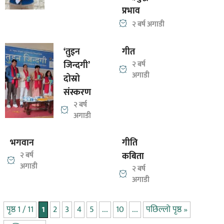
प्रभाव
२ बर्ष अगाडी
‘तुइन
गीत
जिन्दगी’
२ बर्ष
अगाडी
दोस्रो
संस्करण
२ बर्ष
अगाडी
भगवान
गीति
२ बर्ष
कबिता
अगाडी
२ बर्ष
अगाडी
पृष्ठ 1 / 11
1
2
3
4
5
...
10
...
पछिल्लो पृष्ठ »