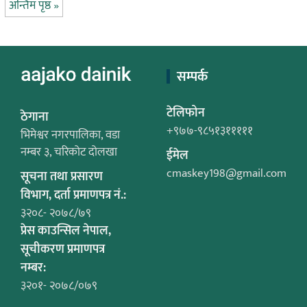
अन्तिम पृष्ठ »
सम्पर्क
टेलिफोन
ठेगाना
+९७७-९८५१३१११११
भिमेश्वर नगरपालिका, वडा
नम्बर ३, चरिकोट दोलखा
ईमेल
cmaskey198@gmail.com
सूचना तथा प्रसारण
विभाग, दर्ता प्रमाणपत्र नं.:
३२०८- २०७८/७९
प्रेस काउन्सिल नेपाल,
सूचीकरण प्रमाणपत्र
नम्बर:
३२०१- २०७८/०७९