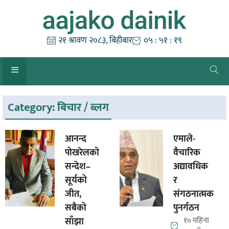
Skip
to
content
२१ श्रावण २०८३, बिहीबार
०५ : ५१ : १९
Category:
बिचार / ब्लग
आनन्द
एमाले-
पोखरेलको
वैचारिक
सन्देश–
अद्यावधिक
सूर्यको
र
जीत,
संगठनात्मक
सबैको
पुनर्गठन
साँझा
१० महिना