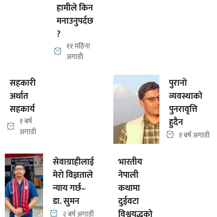
हामीले किन
मनाउनुपर्दछ
?
११ महिना
अगाडी
सहकारी
पुरानाे
अर्थात
व्यवस्थाकाे
सहकार्य
पुनरावृत्ति
१ बर्ष
हुदैन
अगाडी
१ बर्ष अगाडी
सेवाग्राहीलाई
भारतीय
मेरो विज्ञताले
नेपाली
न्याय गर्छ–
कथामा
डा. सुमन
दुईवटा
विश्वयुद्धकाे
२ बर्ष अगाडी