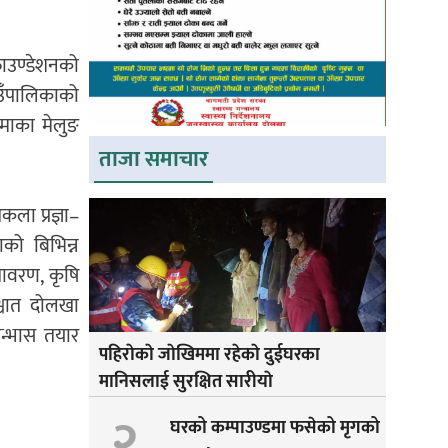
फाउण्डेशनको
उँपालिकाको
माका मेलुङ
ताजा समाचार
ला प्रज्ञा–
को बिभिन्न
ातावरण, कृषि
्चात दोलखा
ान्भास तयार
पहिराेकाे जाेखिममा रहेकाे दुईघरका
मानिसलाई सुरक्षित सारीयाे
२
घरको कम्पाउण्डमा फसेको मृगको