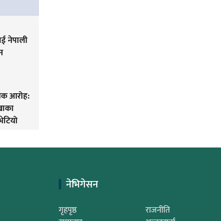
ई नेपाली
न
िक आरोह‌‌:
लखाका
भेटियो
नेभिगेसन
गृहपृष्ठ
राजनीति