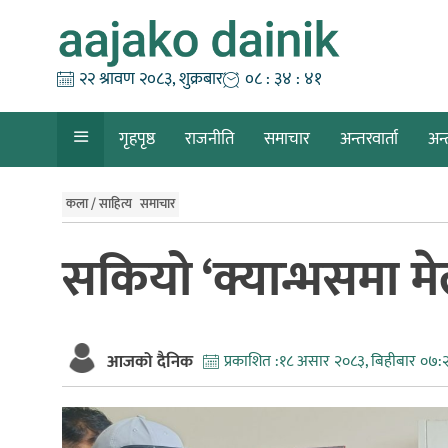
Skip
to
content
२२ श्रावण २०८३, शुक्रबार
०८ : ३४ : ४२
गृहपृष्ठ
राजनीति
समाचार
अन्तरवार्ता
अन्
कला / साहित्य
समाचार
सकियो ‘क्यान्भसमा मेल
आजको दैनिक
प्रकाशित :
१८ असार २०८३, बिहीबार ०७: