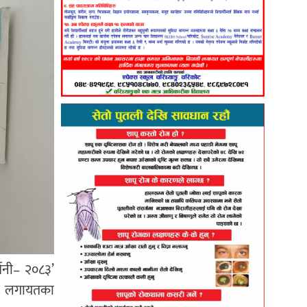
्शनी– २०८३’
रण लगायतका