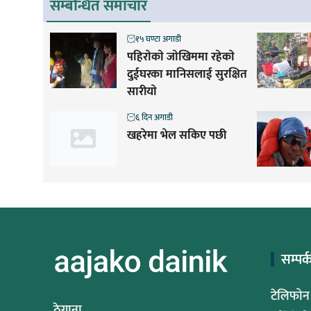
सम्बन्धित समाचार
१५ घण्टा अगाडी
पहिराेकाे जाेखिममा रहेकाे
दुईघरका मानिसलाई सुरक्षित
सारीयाे
६ दिन अगाडी
खहरेमा भेल सकिए पछी
सम्पर्
टेलिफोन
ठेगाना