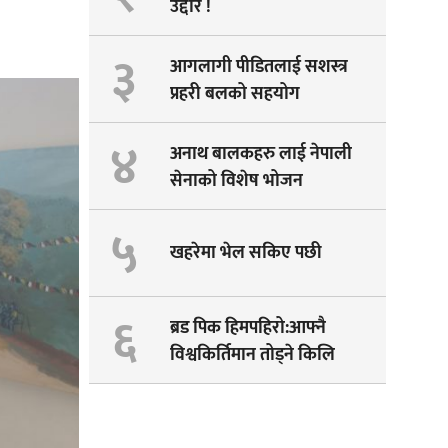
उद्दार !
३
आगलागी पीडितलाई सशस्त्र
प्रहरी बलको सहयोग
४
अनाथ बालकहरु लाई नेपाली
सेनाको विशेष भोजन
५
खहरेमा भेल सकिए पछी
६
ब्रड पिक हिमपहिरो:आफ्नै
विश्वकिर्तिमान तोड्ने किलि
पेम्बाको सपना अधुरै !