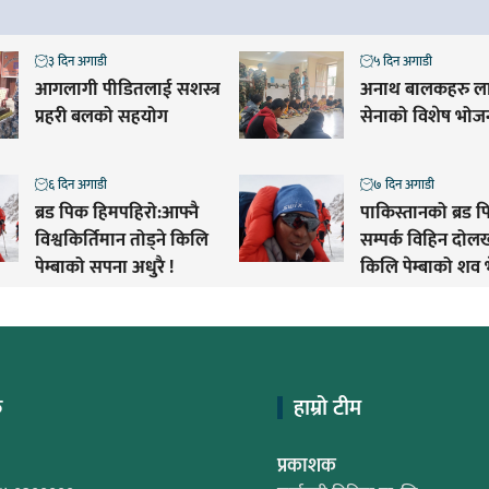
३ दिन अगाडी
५ दिन अगाडी
आगलागी पीडितलाई सशस्त्र
अनाथ बालकहरु ला
प्रहरी बलको सहयोग
सेनाको विशेष भोज
६ दिन अगाडी
७ दिन अगाडी
ब्रड पिक हिमपहिरो:आफ्नै
पाकिस्तानको ब्रड प
विश्वकिर्तिमान तोड्ने किलि
सम्पर्क विहिन दो
पेम्बाको सपना अधुरै !
किलि पेम्बाको शव 
क
हाम्रो टीम
प्रकाशक