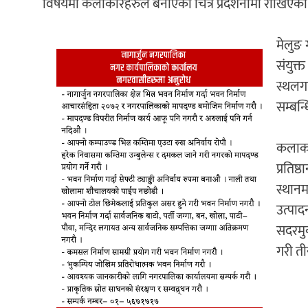
विषयमा कलाकारहरुले बनाएका चित्र प्रदर्शनीमा राखिएको
मेलुङ 
संयुक
स्थलग
सम्बन्
कलाका
प्रति
स्थानम
उत्पा
सदरमुक
गरी ती