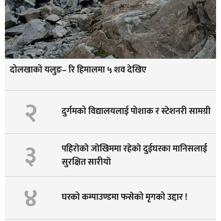
दोलखाको यलुङ– रि हिमालमा ५ शव देखिए
२
दुर्गमको विद्यालयलाई पोशाक र स्टेशनरी सामग्री
३
पहिराेकाे जाेखिममा रहेकाे दुईघरका मानिसलाई
सुरक्षित सारीयाे
४
घरको कम्पाउण्डमा फसेको मृगको उद्दार !