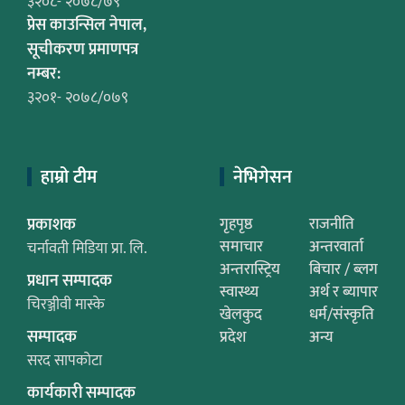
३२०८- २०७८/७९
प्रेस काउन्सिल नेपाल,
सूचीकरण प्रमाणपत्र
नम्बर:
३२०१- २०७८/०७९
हाम्रो टीम
नेभिगेसन
प्रकाशक
गृहपृष्ठ
राजनीति
समाचार
अन्तरवार्ता
चर्नावती मिडिया प्रा. लि.
अन्तरास्ट्रिय
बिचार / ब्लग
प्रधान सम्पादक
स्वास्थ्य
अर्थ र ब्यापार
चिरञ्जीवी मास्के
खेलकुद
धर्म/संस्कृति
सम्पादक
प्रदेश
अन्य
सरद सापकोटा
कार्यकारी सम्पादक