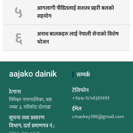
५
आगलागी पीडितलाई सशस्त्र प्रहरी बलको
सहयोग
६
अनाथ बालकहरु लाई नेपाली सेनाको विशेष
भोजन
सम्पर्क
टेलिफोन
ठेगाना
+९७७-९८५१३१११११
भिमेश्वर नगरपालिका, वडा
नम्बर ३, चरिकोट दोलखा
ईमेल
cmaskey198@gmail.com
सूचना तथा प्रसारण
विभाग, दर्ता प्रमाणपत्र नं.: