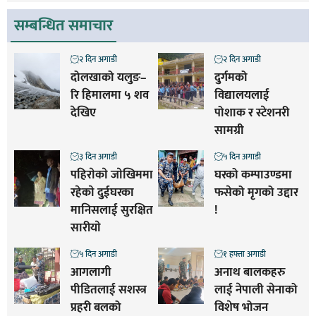
सम्बन्धित समाचार
२ दिन अगाडी
२ दिन अगाडी
दोलखाको यलुङ–
दुर्गमको
रि हिमालमा ५ शव
विद्यालयलाई
देखिए
पोशाक र स्टेशनरी
सामग्री
३ दिन अगाडी
५ दिन अगाडी
पहिराेकाे जाेखिममा
घरको कम्पाउण्डमा
रहेकाे दुईघरका
फसेको मृगको उद्दार
मानिसलाई सुरक्षित
!
सारीयाे
५ दिन अगाडी
१ हफ्ता अगाडी
आगलागी
अनाथ बालकहरु
पीडितलाई सशस्त्र
लाई नेपाली सेनाको
प्रहरी बलको
विशेष भोजन