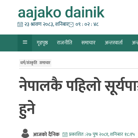
Skip
to
content
२३ श्रावण २०८३, शनिबार
०९ : ०२ : ४९
गृहपृष्ठ
राजनीति
समाचार
अन्तरवार्ता
अन्
धर्म/संस्कृति
समाचार
नेपालकै पहिलो सूूर्यपाञ
हुुने
आजको दैनिक
प्रकाशित :
२७ पुष २०८१, शनिबार १८:१५