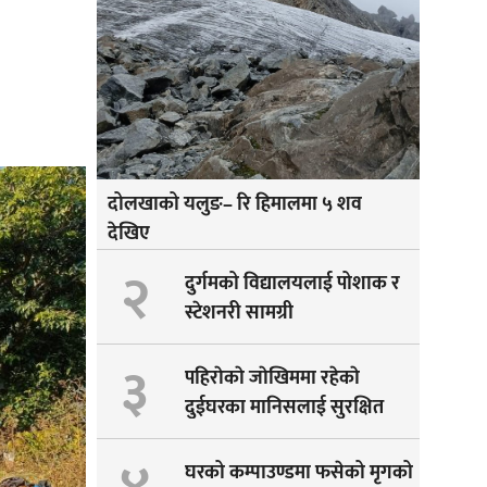
दोलखाको यलुङ– रि हिमालमा ५ शव
देखिए
२
दुर्गमको विद्यालयलाई पोशाक र
स्टेशनरी सामग्री
३
पहिराेकाे जाेखिममा रहेकाे
दुईघरका मानिसलाई सुरक्षित
सारीयाे
घरको कम्पाउण्डमा फसेको मृगको