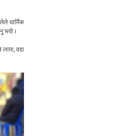
्लेले धार्मिक
नुु भयो ।
वि लामा, वडा