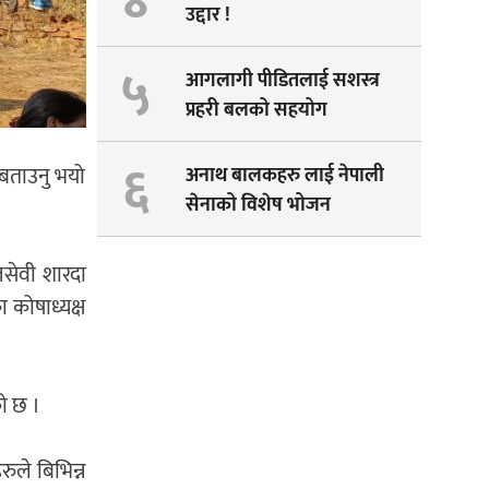
४
उद्दार !
५
आगलागी पीडितलाई सशस्त्र
प्रहरी बलको सहयोग
६
े बताउनु भयो
अनाथ बालकहरु लाई नेपाली
सेनाको विशेष भोजन
ाजसेवी शारदा
का कोषाध्यक्ष
को छ ।
ुले बिभिन्न