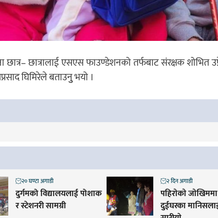
 छात्र– छात्रालाई एसएस फाउण्डेशनको तर्फबाट संरक्षक शोभित उप्र
्रसाद घिमिरेले बताउनुु भयो ।
२० घण्टा अगाडी
२ दिन अगाडी
दुर्गमको विद्यालयलाई पोशाक
पहिराेकाे जाेखिममा 
र स्टेशनरी सामग्री
दुईघरका मानिसलाई 