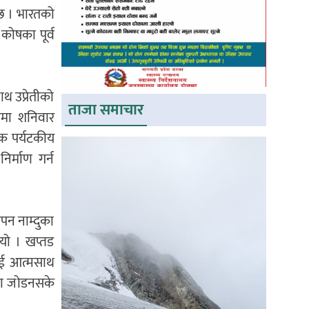
ो छ । भारतको
 कोषका पूर्व
ाथ उप्रेतीको
ताजा समाचार
रममा शनिवार
मिक पर्यटकीय
िर्माण गर्न
ापन नाम्दुका
 भयो । खप्तड
ाई आत्मसाथ
पमा जोडनसके