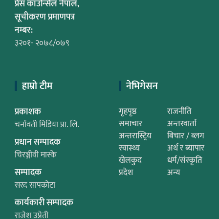
प्रेस काउन्सिल नेपाल,
सूचीकरण प्रमाणपत्र
नम्बर:
३२०१- २०७८/०७९
हाम्रो टीम
नेभिगेसन
प्रकाशक
गृहपृष्ठ
राजनीति
समाचार
अन्तरवार्ता
चर्नावती मिडिया प्रा. लि.
अन्तरास्ट्रिय
बिचार / ब्लग
प्रधान सम्पादक
स्वास्थ्य
अर्थ र ब्यापार
चिरञ्जीवी मास्के
खेलकुद
धर्म/संस्कृति
सम्पादक
प्रदेश
अन्य
सरद सापकोटा
कार्यकारी सम्पादक
राजेश उप्रेती