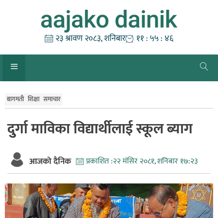
Skip
to
content
२३ श्रावण २०८३, शनिबार
११ : ५५ : ४७
बागमती
शिक्षा
समाचार
दुुर्गा माविका विद्यार्थीलाई स्कूल ब्याग
आजको दैनिक
प्रकाशित :
२२ मंसिर २०८१, शनिबार १७:२३