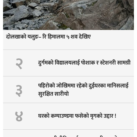
दोलखाको यलुङ– रि हिमालमा ५ शव देखिए
२
दुर्गमको विद्यालयलाई पोशाक र स्टेशनरी सामग्री
३
पहिराेकाे जाेखिममा रहेकाे दुईघरका मानिसलाई
सुरक्षित सारीयाे
४
घरको कम्पाउण्डमा फसेको मृगको उद्दार !