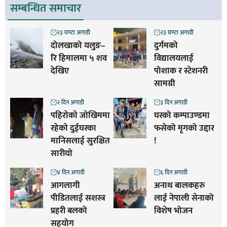
सम्बन्धित समाचार
२३ घण्टा अगाडी
२३ घण्टा अगाडी
दोलखाको यलुङ–
दुर्गमको
रि हिमालमा ५ शव
विद्यालयलाई
देखिए
पोशाक र स्टेशनरी
सामग्री
२ दिन अगाडी
३ दिन अगाडी
पहिराेकाे जाेखिममा
घरको कम्पाउण्डमा
रहेकाे दुईघरका
फसेको मृगको उद्दार
मानिसलाई सुरक्षित
!
सारीयाे
४ दिन अगाडी
६ दिन अगाडी
आगलागी
अनाथ बालकहरु
पीडितलाई सशस्त्र
लाई नेपाली सेनाको
प्रहरी बलको
विशेष भोजन
सहयोग