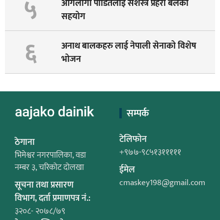
५
आगलागी पीडितलाई सशस्त्र प्रहरी बलको
सहयोग
६
अनाथ बालकहरु लाई नेपाली सेनाको विशेष
भोजन
सम्पर्क
टेलिफोन
ठेगाना
+९७७-९८५१३१११११
भिमेश्वर नगरपालिका, वडा
नम्बर ३, चरिकोट दोलखा
ईमेल
cmaskey198@gmail.com
सूचना तथा प्रसारण
विभाग, दर्ता प्रमाणपत्र नं.:
३२०८- २०७८/७९