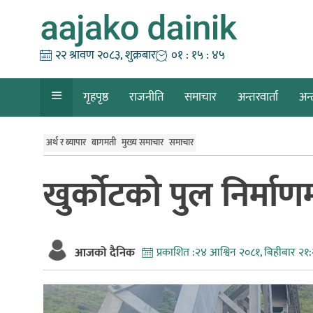
Skip
to
content
२२ श्रावण २०८३, शुक्रबार
०१ : १५ : ४६
गृहपृष्ठ
राजनीति
समाचार
अन्तरवार्ता
अन्
अर्थ र ब्यापार
बागमती
मुख्य समाचार
समाचार
खुर्कोटको पुल निर्मा
आजको दैनिक
प्रकाशित :
२४ आश्विन २०८१, बिहीबार २१