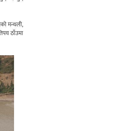
पको मन्थली,
कतिपय ठाँउमा