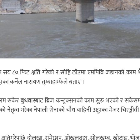
सय ८० फिट क्षति गरेको र सोहि ठाँउमा एमपिवि जडानको काम भै 
डाका कर्नेल नारायण तुम्बाहाम्फेले बताए ।
म सकेर बुधवारबाट ब्रिज कन्ट्रक्सनको काम सुरु भएको र सकेसम्
को नेतृत्व गरेका नेपाली सेनाको चौध बाहिनी अड्डाका मेजर चिरञ्जीव
 क्षतिगरेपछि दोलखा, रामेछाप, ओखलढुुङ्गा, सोलुखुम्बुु, खोटाङ, भोज