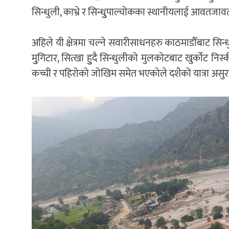
सिन्धुली, काभ्रे र सिन्धुुपाल्चोकका स्थानीयलाई आवतज
अहिले यी क्षेत्रमा चल्ने सवारीसाधनहरु काठमाडौँबाट स
मुुगिटार, सित्खा हुुदै सिन्धुलीको मुलकोटबाट खुर्कोट नि
कच्ची र पहिरोको जोखिम समेत भएकोले दशैको यात्रा असुरक्