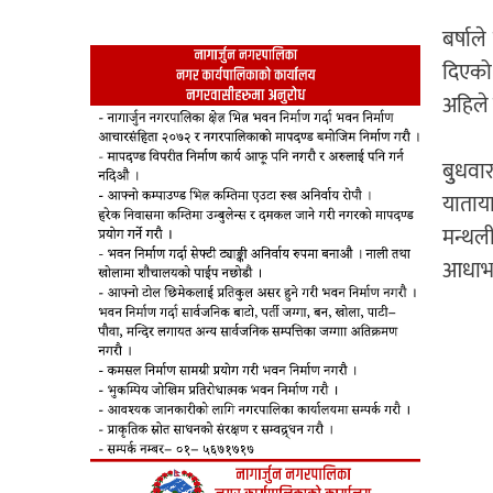
बर्षाल
दिएको 
अहिले 
बुुधवा
याताया
मन्थल
आधाभाग