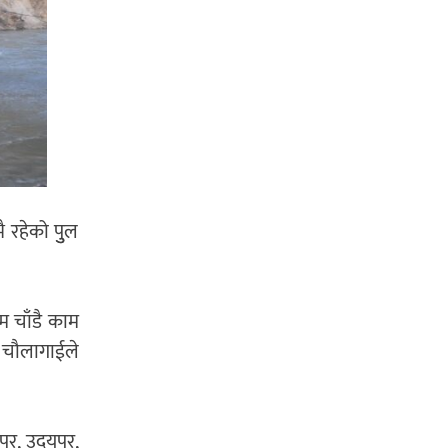
रहेको पुुल
म चाँडै काम
ी चौलागाईले
पुर, उदयपुर,