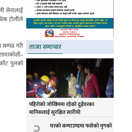
ाली सेनालाई
िधिक टोलीले
सम्पन्न गरी
ताजा समाचार
। तामाकोशी–
्कोट पुलको
पहिराेकाे जाेखिममा रहेकाे दुईघरका
मानिसलाई सुरक्षित सारीयाे
२
घरको कम्पाउण्डमा फसेको मृगको