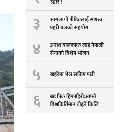
उद्दार !
३
आगलागी पीडितलाई सशस्त्र
प्रहरी बलको सहयोग
४
अनाथ बालकहरु लाई नेपाली
सेनाको विशेष भोजन
५
खहरेमा भेल सकिए पछी
६
ब्रड पिक हिमपहिरो:आफ्नै
विश्वकिर्तिमान तोड्ने किलि
पेम्बाको सपना अधुरै !