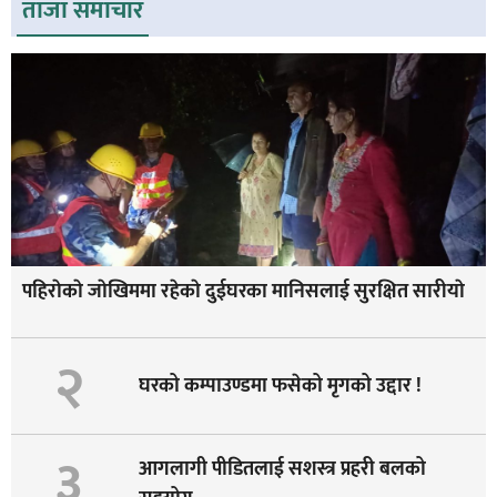
ताजा समाचार
पहिराेकाे जाेखिममा रहेकाे दुईघरका मानिसलाई सुरक्षित सारीयाे
२
घरको कम्पाउण्डमा फसेको मृगको उद्दार !
३
आगलागी पीडितलाई सशस्त्र प्रहरी बलको