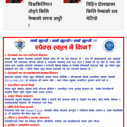
विश्वकिर्तिमान
विहिन दोलखाका
तोड्ने किलि
किलि पेम्बाको शव
पेम्बाको सपना अधुरै
भेटियो
!