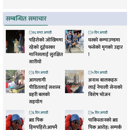
सम्बन्धित समाचार
१६ घण्टा अगाडी
२ दिन अगाडी
पहिराेकाे जाेखिममा
घरको कम्पाउण्डमा
रहेकाे दुईघरका
फसेको मृगको उद्दार
मानिसलाई सुरक्षित
!
सारीयाे
३ दिन अगाडी
५ दिन अगाडी
आगलागी
अनाथ बालकहरु
पीडितलाई सशस्त्र
लाई नेपाली सेनाको
प्रहरी बलको
विशेष भोजन
सहयोग
६ दिन अगाडी
७ दिन अगाडी
ब्रड पिक
पाकिस्तानको ब्रड
हिमपहिरो:आफ्नै
पिक आरोह‌‌: सम्पर्क