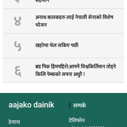
सहयोग
४
अनाथ बालकहरु लाई नेपाली सेनाको विशेष
भोजन
५
खहरेमा भेल सकिए पछी
६
ब्रड पिक हिमपहिरो:आफ्नै विश्वकिर्तिमान तोड्ने
किलि पेम्बाको सपना अधुरै !
सम्पर्क
टेलिफोन
ठेगाना