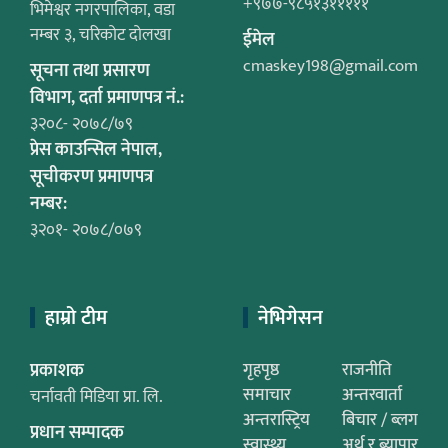
+९७७-९८५१३१११११
भिमेश्वर नगरपालिका, वडा
नम्बर ३, चरिकोट दोलखा
ईमेल
cmaskey198@gmail.com
सूचना तथा प्रसारण
विभाग, दर्ता प्रमाणपत्र नं.:
३२०८- २०७८/७९
प्रेस काउन्सिल नेपाल,
सूचीकरण प्रमाणपत्र
नम्बर:
३२०१- २०७८/०७९
हाम्रो टीम
नेभिगेसन
प्रकाशक
गृहपृष्ठ
राजनीति
समाचार
अन्तरवार्ता
चर्नावती मिडिया प्रा. लि.
अन्तरास्ट्रिय
बिचार / ब्लग
प्रधान सम्पादक
स्वास्थ्य
अर्थ र ब्यापार