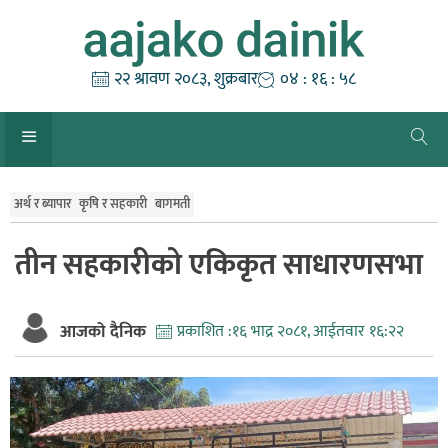
Skip
to
content
२२ श्रावण २०८३, शुक्रबार
०४ : १६ : ५८
अर्थ र ब्यापार
कृषि र सहकारी
बागमती
तीन सहकारीको एकिकृत साधारणसभा
आजको दैनिक
प्रकाशित :
१६ भाद्र २०८१, आईतवार १६:२२