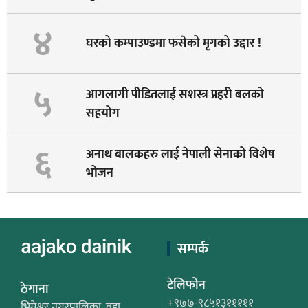
४
घरको कम्पाउण्डमा फसेको मृगको उद्दार !
५
आगलागी पीडितलाई सशस्त्र प्रहरी बलको
सहयोग
६
अनाथ बालकहरु लाई नेपाली सेनाको विशेष
भोजन
सम्पर्क
टेलिफोन
ठेगाना
+९७७-९८५१३१११११
भिमेश्वर नगरपालिका, वडा