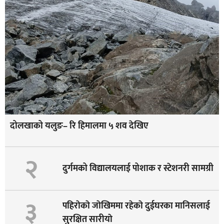
दोलखाको यलुङ– रि हिमालमा ५ शव देखिए
२
दुर्गमको विद्यालयलाई पोशाक र स्टेशनरी सामग्री
३
पहिराेकाे जाेखिममा रहेकाे दुईघरका मानिसलाई
सुरक्षित सारीयाे