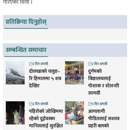
गरिएको थियो ।
प्रतिक्रिया दिनुहोस्
सम्बन्धित समाचार
२ दिन अगाडी
२ दिन अगाडी
दोलखाको यलुङ–
दुर्गमको
रि हिमालमा ५ शव
विद्यालयलाई
देखिए
पोशाक र स्टेशनरी
सामग्री
३ दिन अगाडी
५ दिन अगाडी
पहिराेकाे जाेखिममा
आगलागी
रहेकाे दुईघरका
पीडितलाई सशस्त्र
मानिसलाई सुरक्षित
प्रहरी बलको