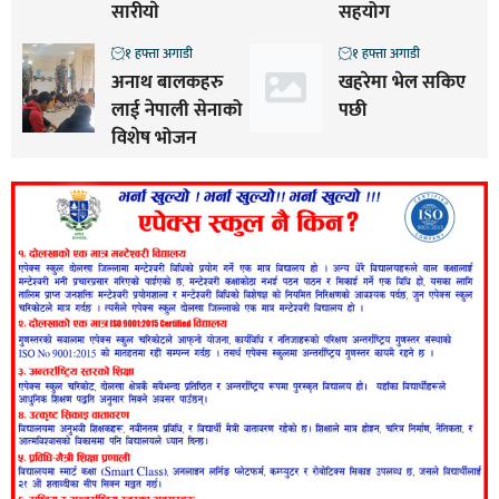
सारीयाे
सहयोग
१ हफ्ता अगाडी
१ हफ्ता अगाडी
अनाथ बालकहरु
खहरेमा भेल सकिए
लाई नेपाली सेनाको
पछी
विशेष भोजन