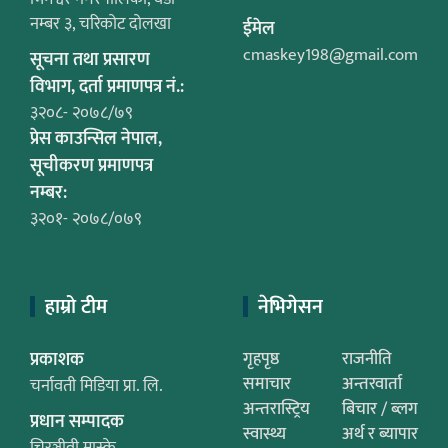
नम्बर ३, चरिकोट दोलखा
ईमेल
cmaskey198@gmail.com
सूचना तथा प्रसारण
विभाग, दर्ता प्रमाणपत्र नं.:
३२०८- २०७८/७९
प्रेस काउन्सिल नेपाल,
सूचीकरण प्रमाणपत्र
नम्बर:
३२०१- २०७८/०७९
हाम्रो टीम
नेभिगेसन
प्रकाशक
गृहपृष्ठ
राजनीति
समाचार
अन्तरवार्ता
चर्नावती मिडिया प्रा. लि.
अन्तरास्ट्रिय
बिचार / ब्लग
प्रधान सम्पादक
स्वास्थ्य
अर्थ र ब्यापार
चिरञ्जीवी मास्के