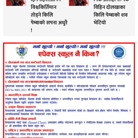
विश्वकिर्तिमान
विहिन दोलखाका
तोड्ने किलि
किलि पेम्बाको शव
पेम्बाको सपना अधुरै
भेटियो
!