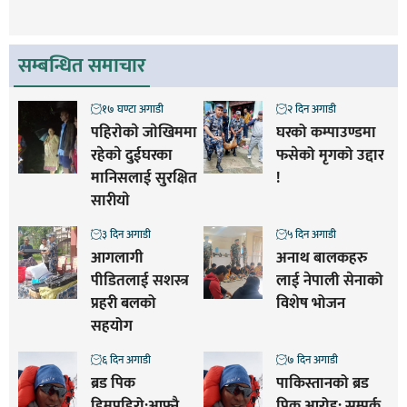
सम्बन्धित समाचार
१७ घण्टा अगाडी
२ दिन अगाडी
पहिराेकाे जाेखिममा
घरको कम्पाउण्डमा
रहेकाे दुईघरका
फसेको मृगको उद्दार
मानिसलाई सुरक्षित
!
सारीयाे
३ दिन अगाडी
५ दिन अगाडी
आगलागी
अनाथ बालकहरु
पीडितलाई सशस्त्र
लाई नेपाली सेनाको
प्रहरी बलको
विशेष भोजन
सहयोग
६ दिन अगाडी
७ दिन अगाडी
ब्रड पिक
पाकिस्तानको ब्रड
हिमपहिरो:आफ्नै
पिक आरोह‌‌: सम्पर्क