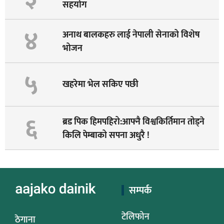
सहयोग
४
अनाथ बालकहरु लाई नेपाली सेनाको विशेष
भोजन
५
खहरेमा भेल सकिए पछी
६
ब्रड पिक हिमपहिरो:आफ्नै विश्वकिर्तिमान तोड्ने
किलि पेम्बाको सपना अधुरै !
सम्पर्क
टेलिफोन
ठेगाना