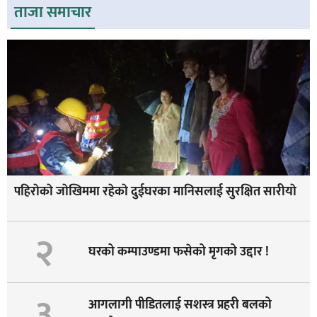
ताजा समाचार
पहिराेकाे जाेखिममा रहेकाे दुईघरका मानिसलाई सुरक्षित सारीयाे
२
घरको कम्पाउण्डमा फसेको मृगको उद्दार !
३
आगलागी पीडितलाई सशस्त्र प्रहरी बलको