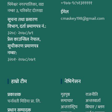
+९७७-९८५१३१११११
भिमेश्वर नगरपालिका, वडा
नम्बर ३, चरिकोट दोलखा
ईमेल
cmaskey198@gmail.com
सूचना तथा प्रसारण
विभाग, दर्ता प्रमाणपत्र नं.:
३२०८- २०७८/७९
प्रेस काउन्सिल नेपाल,
सूचीकरण प्रमाणपत्र
नम्बर:
३२०१- २०७८/०७९
हाम्रो टीम
नेभिगेसन
प्रकाशक
गृहपृष्ठ
राजनीति
समाचार
अन्तरवार्ता
चर्नावती मिडिया प्रा. लि.
अन्तरास्ट्रिय
बिचार / ब्लग
प्रधान सम्पादक