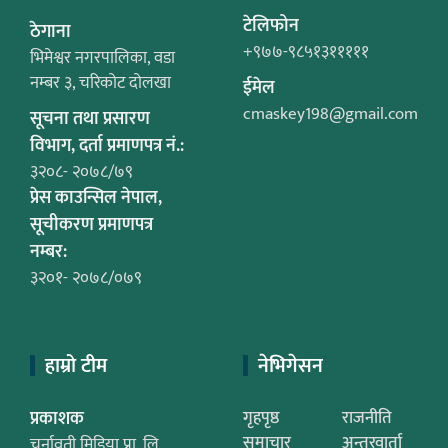
टेलिफोन
ठेगाना
+९७७-९८५१३१११११
भिमेश्वर नगरपालिका, वडा
नम्बर ३, चरिकोट दोलखा
ईमेल
cmaskey198@gmail.com
सूचना तथा प्रसारण
विभाग, दर्ता प्रमाणपत्र नं.:
३२०८- २०७८/७९
प्रेस काउन्सिल नेपाल,
सूचीकरण प्रमाणपत्र
नम्बर:
३२०१- २०७८/०७९
हाम्रो टीम
नेभिगेसन
प्रकाशक
गृहपृष्ठ
राजनीति
समाचार
अन्तरवार्ता
चर्नावती मिडिया प्रा. लि.