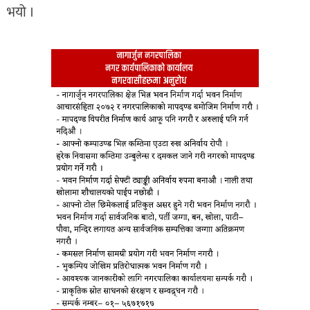
भयो ।