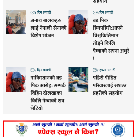
सहयोग
४ दिन अगाडी
५ दिन अगाडी
अनाथ बालकहरु
ब्रड पिक
लाई नेपाली सेनाको
हिमपहिरो:आफ्नै
विशेष भोजन
विश्वकिर्तिमान
तोड्ने किलि
पेम्बाको सपना अधुरै
!
६ दिन अगाडी
१ हफ्ता अगाडी
पाकिस्तानको ब्रड
पहिरो पीडित
पिक आरोह‌‌: सम्पर्क
परिवारलाई सशस्त्र
विहिन दोलखाका
प्रहरीको सहयोग
किलि पेम्बाको शव
भेटियो