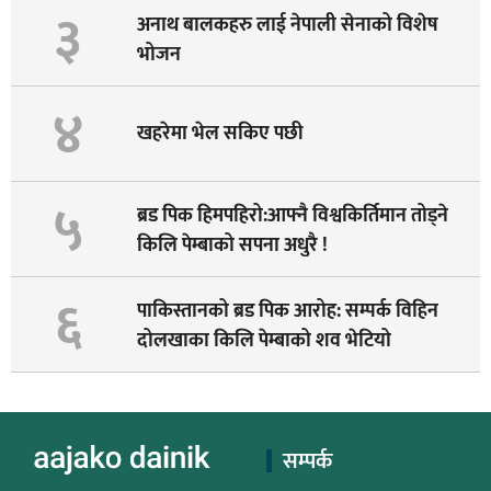
३
अनाथ बालकहरु लाई नेपाली सेनाको विशेष
भोजन
४
खहरेमा भेल सकिए पछी
५
ब्रड पिक हिमपहिरो:आफ्नै विश्वकिर्तिमान तोड्ने
किलि पेम्बाको सपना अधुरै !
६
पाकिस्तानको ब्रड पिक आरोह‌‌: सम्पर्क विहिन
दोलखाका किलि पेम्बाको शव भेटियो
सम्पर्क