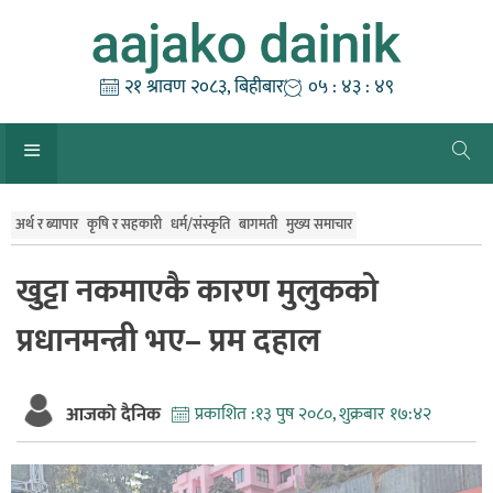
Skip
to
content
२१ श्रावण २०८३, बिहीबार
०५ : ४३ : ५०
अर्थ र ब्यापार
कृषि र सहकारी
धर्म/संस्कृति
बागमती
मुख्य समाचार
खुट्टा नकमाएकै कारण मुलुकको
प्रधानमन्त्री भए– प्रम दहाल
आजको दैनिक
प्रकाशित :
१३ पुष २०८०, शुक्रबार १७:४२