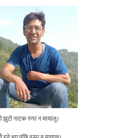
री झुटो नाटक नगर न मायालु।
ै हुने भए पछि नसर न मायालु।