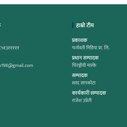
क
हाम्रो टीम
प्रकाशक
८५१३१११११
चर्नावती मिडिया प्रा. लि.
प्रधान सम्पादक
y198@gmail.com
चिरञ्जीवी मास्के
सम्पादक
सरद सापकोटा
कार्यकारी सम्पादक
राजेश उप्रेती