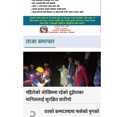
ताजा समाचार
पहिराेकाे जाेखिममा रहेकाे दुईघरका
मानिसलाई सुरक्षित सारीयाे
२
घरको कम्पाउण्डमा फसेको मृगको