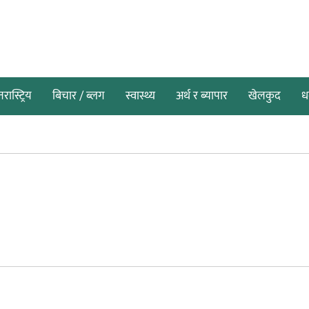
तरास्ट्रिय
बिचार / ब्लग
स्वास्थ्य
अर्थ र ब्यापार
खेलकुद
धर