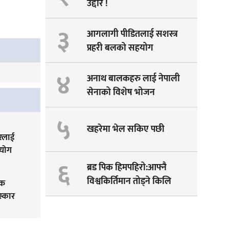
उद्दार !
३
आगलागी पीडितलाई सशस्त्र
प्रहरी बलको सहयोग
४
अनाथ बालकहरु लाई नेपाली
सेनाको विशेष भोजन
५
खहरेमा भेल सकिए पछी
ारलाई
हयोग
६
ब्रड पिक हिमपहिरो:आफ्नै
विश्वकिर्तिमान तोड्ने किलि
तक
पेम्बाको सपना अधुरै !
स्कार