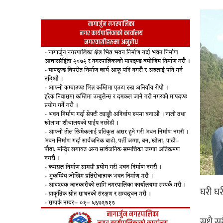
घरी घ
सधै सग