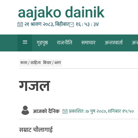
Skip
to
content
२१ श्रावण २०८३, बिहीबार
१६ : ५३ : ३५
गृहपृष्ठ
राजनीति
समाचार
अन्तरवार्ता
अन्
कला / साहित्य
बिचार / ब्लग
गजल
आजको दैनिक
प्रकाशित :
७ पुष २०८०, शनिबार १५:५०
सम्राट चाैलागाई