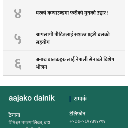
४
घरको कम्पाउण्डमा फसेको मृगको उद्दार !
५
आगलागी पीडितलाई सशस्त्र प्रहरी बलको
सहयोग
६
अनाथ बालकहरु लाई नेपाली सेनाको विशेष
भोजन
सम्पर्क
टेलिफोन
ठेगाना
+९७७-९८५१३१११११
भिमेश्वर नगरपालिका, वडा