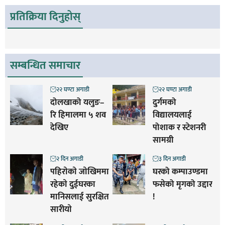
प्रतिक्रिया दिनुहोस्
सम्बन्धित समाचार
२२ घण्टा अगाडी
२२ घण्टा अगाडी
दोलखाको यलुङ–
दुर्गमको
रि हिमालमा ५ शव
विद्यालयलाई
देखिए
पोशाक र स्टेशनरी
सामग्री
२ दिन अगाडी
३ दिन अगाडी
पहिराेकाे जाेखिममा
घरको कम्पाउण्डमा
रहेकाे दुईघरका
फसेको मृगको उद्दार
मानिसलाई सुरक्षित
!
सारीयाे