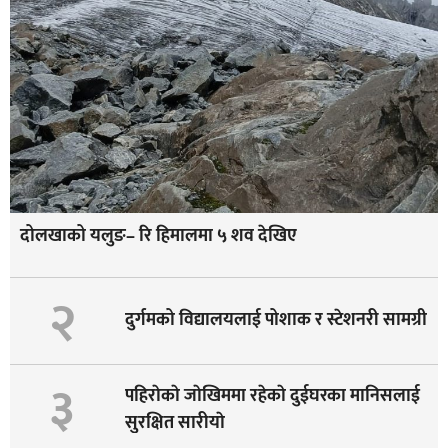
दोलखाको यलुङ– रि हिमालमा ५ शव देखिए
२
दुर्गमको विद्यालयलाई पोशाक र स्टेशनरी सामग्री
३
पहिराेकाे जाेखिममा रहेकाे दुईघरका मानिसलाई
सुरक्षित सारीयाे