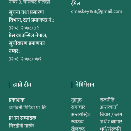
नम्बर ३, चरिकोट दोलखा
ईमेल
cmaskey198@gmail.com
सूचना तथा प्रसारण
विभाग, दर्ता प्रमाणपत्र नं.:
३२०८- २०७८/७९
प्रेस काउन्सिल नेपाल,
सूचीकरण प्रमाणपत्र
नम्बर:
३२०१- २०७८/०७९
हाम्रो टीम
नेभिगेसन
प्रकाशक
गृहपृष्ठ
राजनीति
समाचार
अन्तरवार्ता
चर्नावती मिडिया प्रा. लि.
अन्तरास्ट्रिय
बिचार / ब्लग
प्रधान सम्पादक
स्वास्थ्य
अर्थ र ब्यापार
चिरञ्जीवी मास्के
खेलकुद
धर्म/संस्कृति