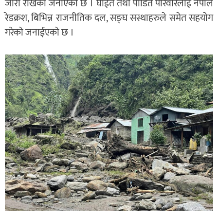
जारी राखेको जनाएको छ । घाईते तथा पीडित परिवारलाई नेपाल
रेडक्रश, बिभिन्न राजनीतिक दल, सङ्घ सस्थाहरुले समेत सहयाेग
गरेकाे जनाईएकाे छ ।