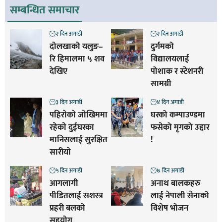
सम्बन्धित समाचार
२ दिन अगाडी
२ दिन अगाडी
दोलखाको यलुङ–
दुर्गमको
रि हिमालमा ५ शव
विद्यालयलाई
देखिए
पोशाक र स्टेशनरी
सामग्री
३ दिन अगाडी
४ दिन अगाडी
पहिराेकाे जाेखिममा
घरको कम्पाउण्डमा
रहेकाे दुईघरका
फसेको मृगको उद्दार
मानिसलाई सुरक्षित
!
सारीयाे
५ दिन अगाडी
७ दिन अगाडी
आगलागी
अनाथ बालकहरु
पीडितलाई सशस्त्र
लाई नेपाली सेनाको
प्रहरी बलको
विशेष भोजन
सहयोग