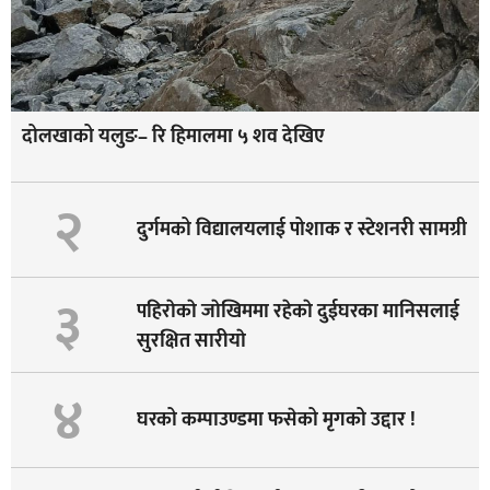
दोलखाको यलुङ– रि हिमालमा ५ शव देखिए
२
दुर्गमको विद्यालयलाई पोशाक र स्टेशनरी सामग्री
३
पहिराेकाे जाेखिममा रहेकाे दुईघरका मानिसलाई
सुरक्षित सारीयाे
४
घरको कम्पाउण्डमा फसेको मृगको उद्दार !