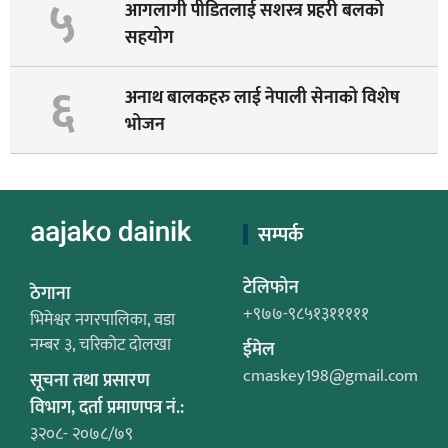
५
आगलागी पीडितलाई सशस्त्र प्रहरी बलको
सहयोग
६
अनाथ बालकहरु लाई नेपाली सेनाको विशेष
भोजन
सम्पर्क
टेलिफोन
ठेगाना
+९७७-९८५१३१११११
भिमेश्वर नगरपालिका, वडा
नम्बर ३, चरिकोट दोलखा
ईमेल
cmaskey198@gmail.com
सूचना तथा प्रसारण
विभाग, दर्ता प्रमाणपत्र नं.:
३२०८- २०७८/७९