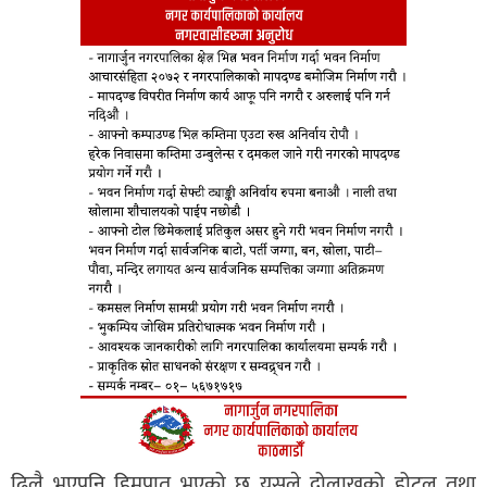
ढिलै भएपनि हिमपात भएको छ यसले दोलाखको होटल तथा