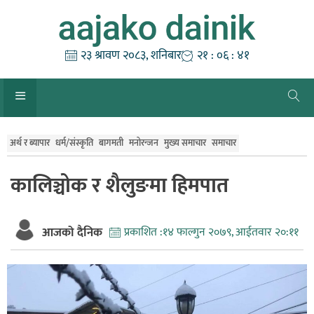
Skip
to
content
२३ श्रावण २०८३, शनिबार
२१ : ०६ : ४२
अर्थ र ब्यापार
धर्म/संस्कृति
बागमती
मनोरन्जन
मुख्य समाचार
समाचार
कालिञ्चोक र शैलुङमा हिमपात
आजको दैनिक
प्रकाशित :
१४ फाल्गुन २०७९, आईतवार २०:११