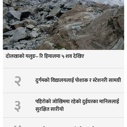
दोलखाको यलुङ– रि हिमालमा ५ शव देखिए
२
दुर्गमको विद्यालयलाई पोशाक र स्टेशनरी सामग्री
३
पहिराेकाे जाेखिममा रहेकाे दुईघरका मानिसलाई
सुरक्षित सारीयाे