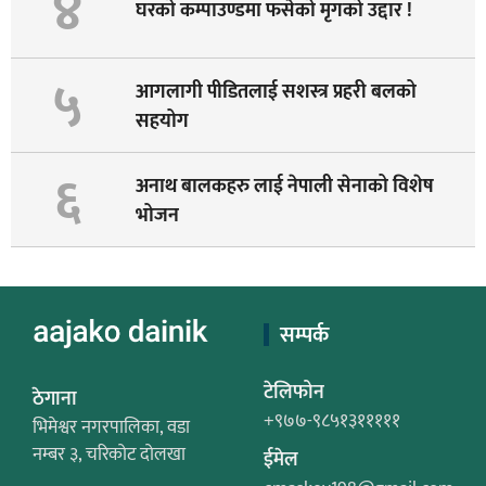
४
घरको कम्पाउण्डमा फसेको मृगको उद्दार !
५
आगलागी पीडितलाई सशस्त्र प्रहरी बलको
सहयोग
६
अनाथ बालकहरु लाई नेपाली सेनाको विशेष
भोजन
सम्पर्क
टेलिफोन
ठेगाना
+९७७-९८५१३१११११
भिमेश्वर नगरपालिका, वडा
नम्बर ३, चरिकोट दोलखा
ईमेल