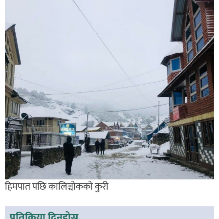
हिमपात पछि कालिञ्चाेककाे कुरी
प्रतिक्रिया दिनुहोस्