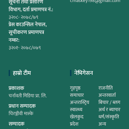
cmaskey198@gmail.com
सूचना तथा प्रसारण
विभाग, दर्ता प्रमाणपत्र नं.:
३२०८- २०७८/७९
प्रेस काउन्सिल नेपाल,
सूचीकरण प्रमाणपत्र
नम्बर:
३२०१- २०७८/०७९
हाम्रो टीम
नेभिगेसन
प्रकाशक
गृहपृष्ठ
राजनीति
समाचार
अन्तरवार्ता
चर्नावती मिडिया प्रा. लि.
अन्तरास्ट्रिय
बिचार / ब्लग
प्रधान सम्पादक
स्वास्थ्य
अर्थ र ब्यापार
चिरञ्जीवी मास्के
खेलकुद
धर्म/संस्कृति
सम्पादक
प्रदेश
अन्य