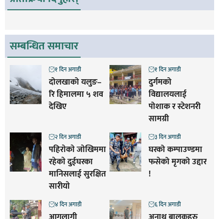
सम्बन्धित समाचार
१ दिन अगाडी
१ दिन अगाडी
दोलखाको यलुङ–
दुर्गमको
रि हिमालमा ५ शव
विद्यालयलाई
देखिए
पोशाक र स्टेशनरी
सामग्री
२ दिन अगाडी
३ दिन अगाडी
पहिराेकाे जाेखिममा
घरको कम्पाउण्डमा
रहेकाे दुईघरका
फसेको मृगको उद्दार
मानिसलाई सुरक्षित
!
सारीयाे
४ दिन अगाडी
६ दिन अगाडी
आगलागी
अनाथ बालकहरु