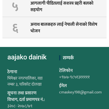
५
आगलागी पीडितलाई सशस्त्र प्रहरी बलको
सहयोग
६
अनाथ बालकहरु लाई नेपाली सेनाको विशेष
भोजन
सम्पर्क
टेलिफोन
ठेगाना
+९७७-९८५१३१११११
भिमेश्वर नगरपालिका, वडा
नम्बर ३, चरिकोट दोलखा
ईमेल
cmaskey198@gmail.com
सूचना तथा प्रसारण
विभाग, दर्ता प्रमाणपत्र नं.:
३२०८- २०७८/७९