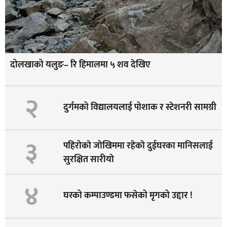
दोलखाको यलुङ– रि हिमालमा ५ शव देखिए
२
दुर्गमको विद्यालयलाई पोशाक र स्टेशनरी सामग्री
३
पहिराेकाे जाेखिममा रहेकाे दुईघरका मानिसलाई
सुरक्षित सारीयाे
४
घरको कम्पाउण्डमा फसेको मृगको उद्दार !