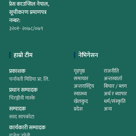
प्रेस काउन्सिल नेपाल,
सूचीकरण प्रमाणपत्र
नम्बर:
३२०१- २०७८/०७९
हाम्रो टीम
नेभिगेसन
प्रकाशक
गृहपृष्ठ
राजनीति
समाचार
अन्तरवार्ता
चर्नावती मिडिया प्रा. लि.
अन्तरास्ट्रिय
बिचार / ब्लग
प्रधान सम्पादक
स्वास्थ्य
अर्थ र ब्यापार
चिरञ्जीवी मास्के
खेलकुद
धर्म/संस्कृति
सम्पादक
प्रदेश
अन्य
सरद सापकोटा
कार्यकारी सम्पादक
राजेश उप्रेती