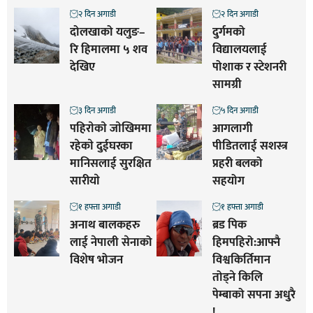
२ दिन अगाडी
२ दिन अगाडी
दोलखाको यलुङ–
दुर्गमको
रि हिमालमा ५ शव
विद्यालयलाई
देखिए
पोशाक र स्टेशनरी
सामग्री
३ दिन अगाडी
५ दिन अगाडी
पहिराेकाे जाेखिममा
आगलागी
रहेकाे दुईघरका
पीडितलाई सशस्त्र
मानिसलाई सुरक्षित
प्रहरी बलको
सारीयाे
सहयोग
१ हफ्ता अगाडी
१ हफ्ता अगाडी
अनाथ बालकहरु
ब्रड पिक
लाई नेपाली सेनाको
हिमपहिरो:आफ्नै
विशेष भोजन
विश्वकिर्तिमान
तोड्ने किलि
पेम्बाको सपना अधुरै
!