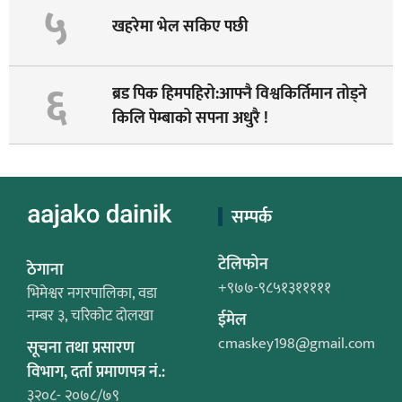
५
खहरेमा भेल सकिए पछी
६
ब्रड पिक हिमपहिरो:आफ्नै विश्वकिर्तिमान तोड्ने
किलि पेम्बाको सपना अधुरै !
सम्पर्क
टेलिफोन
ठेगाना
+९७७-९८५१३१११११
भिमेश्वर नगरपालिका, वडा
नम्बर ३, चरिकोट दोलखा
ईमेल
cmaskey198@gmail.com
सूचना तथा प्रसारण
विभाग, दर्ता प्रमाणपत्र नं.:
३२०८- २०७८/७९