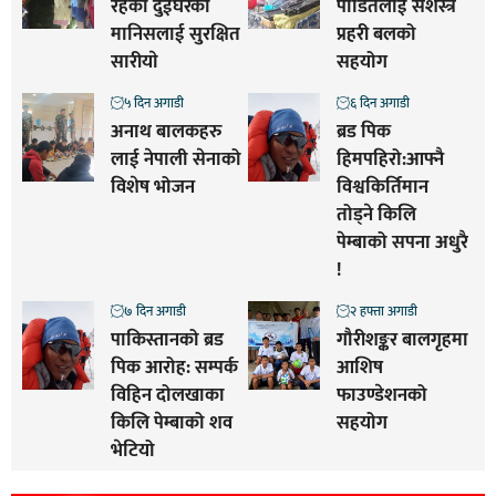
रहेकाे दुईघरका
पीडितलाई सशस्त्र
मानिसलाई सुरक्षित
प्रहरी बलको
सारीयाे
सहयोग
५ दिन अगाडी
६ दिन अगाडी
अनाथ बालकहरु
ब्रड पिक
लाई नेपाली सेनाको
हिमपहिरो:आफ्नै
विशेष भोजन
विश्वकिर्तिमान
तोड्ने किलि
पेम्बाको सपना अधुरै
!
७ दिन अगाडी
२ हफ्ता अगाडी
पाकिस्तानको ब्रड
गौरीशङ्कर बालगृहमा
पिक आरोह‌‌: सम्पर्क
आशिष
विहिन दोलखाका
फाउण्डेशनको
किलि पेम्बाको शव
सहयोग
भेटियो