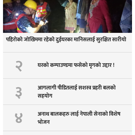
पहिराेकाे जाेखिममा रहेकाे दुईघरका मानिसलाई सुरक्षित सारीयाे
२
घरको कम्पाउण्डमा फसेको मृगको उद्दार !
३
आगलागी पीडितलाई सशस्त्र प्रहरी बलको
सहयोग
४
अनाथ बालकहरु लाई नेपाली सेनाको विशेष
भोजन