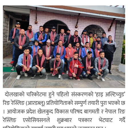
दोलखाको चरिकोटमा हुने पहिलो संस्करणको ‘हाइ अल्टिच्युड’
रिङ रेस्लिङ (आरडब्लू) प्रतियोगिताको सम्पुर्ण तयारी पुरा भएको छ
। आयोजक प्रदेश खेलकुद विकास परिषद बागमती र नेपाल रिङ
रेस्लिङ एसोसियसनले शुक्रबार पत्रकार भेटघाट गर्दै