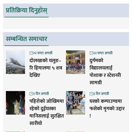
प्रतिक्रिया दिनुहोस्
सम्बन्धित समाचार
२२ घण्टा अगाडी
२२ घण्टा अगाडी
दोलखाको यलुङ–
दुर्गमको
रि हिमालमा ५ शव
विद्यालयलाई
देखिए
पोशाक र स्टेशनरी
सामग्री
२ दिन अगाडी
३ दिन अगाडी
पहिराेकाे जाेखिममा
घरको कम्पाउण्डमा
रहेकाे दुईघरका
फसेको मृगको उद्दार
मानिसलाई सुरक्षित
!
सारीयाे