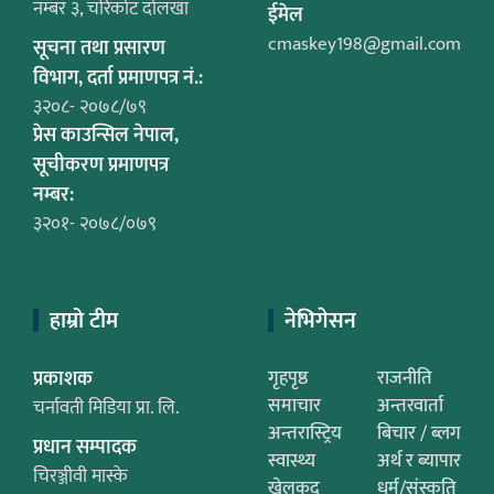
नम्बर ३, चरिकोट दोलखा
ईमेल
cmaskey198@gmail.com
सूचना तथा प्रसारण
विभाग, दर्ता प्रमाणपत्र नं.:
३२०८- २०७८/७९
प्रेस काउन्सिल नेपाल,
सूचीकरण प्रमाणपत्र
नम्बर:
३२०१- २०७८/०७९
हाम्रो टीम
नेभिगेसन
प्रकाशक
गृहपृष्ठ
राजनीति
समाचार
अन्तरवार्ता
चर्नावती मिडिया प्रा. लि.
अन्तरास्ट्रिय
बिचार / ब्लग
प्रधान सम्पादक
स्वास्थ्य
अर्थ र ब्यापार
चिरञ्जीवी मास्के
खेलकुद
धर्म/संस्कृति