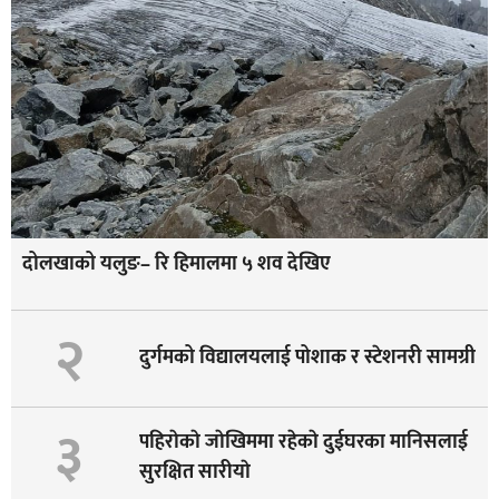
दोलखाको यलुङ– रि हिमालमा ५ शव देखिए
२
दुर्गमको विद्यालयलाई पोशाक र स्टेशनरी सामग्री
३
पहिराेकाे जाेखिममा रहेकाे दुईघरका मानिसलाई
सुरक्षित सारीयाे