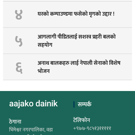
४
घरको कम्पाउण्डमा फसेको मृगको उद्दार !
५
आगलागी पीडितलाई सशस्त्र प्रहरी बलको
सहयोग
६
अनाथ बालकहरु लाई नेपाली सेनाको विशेष
भोजन
सम्पर्क
टेलिफोन
ठेगाना
+९७७-९८५१३१११११
भिमेश्वर नगरपालिका, वडा