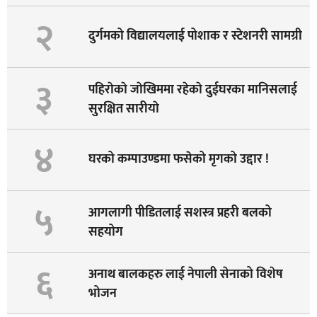
२
दुर्गमको विद्यालयलाई पोशाक र स्टेशनरी सामग्री
३
पहिराेकाे जाेखिममा रहेकाे दुईघरका मानिसलाई
सुरक्षित सारीयाे
४
घरको कम्पाउण्डमा फसेको मृगको उद्दार !
५
आगलागी पीडितलाई सशस्त्र प्रहरी बलको
सहयोग
६
अनाथ बालकहरु लाई नेपाली सेनाको विशेष
भोजन