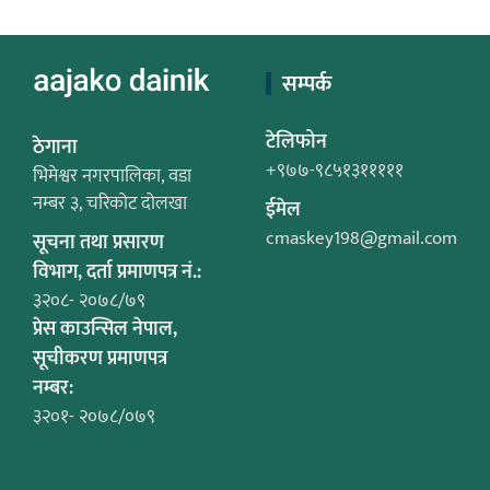
सम्पर्क
टेलिफोन
ठेगाना
+९७७-९८५१३१११११
भिमेश्वर नगरपालिका, वडा
नम्बर ३, चरिकोट दोलखा
ईमेल
cmaskey198@gmail.com
सूचना तथा प्रसारण
विभाग, दर्ता प्रमाणपत्र नं.:
३२०८- २०७८/७९
प्रेस काउन्सिल नेपाल,
सूचीकरण प्रमाणपत्र
नम्बर:
३२०१- २०७८/०७९