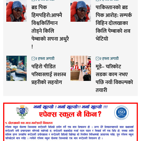
ब्रड पिक
पाकिस्तानको ब्रड
हिमपहिरो:आफ्नै
पिक आरोह‌‌: सम्पर्क
विश्वकिर्तिमान
विहिन दोलखाका
तोड्ने किलि
किलि पेम्बाको शव
पेम्बाको सपना अधुरै
भेटियो
!
२ हफ्ता अगाडी
२ हफ्ता अगाडी
पहिरो पीडित
मूडे– चरिकोट
परिवारलाई सशस्त्र
सडकः काम नभए
प्रहरीको सहयोग
पछि नयाँ विकल्पको
तयारी