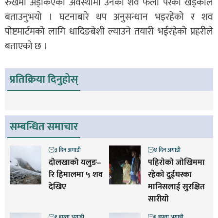
रुखमा अड्किएको अवस्थामा उनको शव फेला परेको खड्काले
बताउनुभयो । घटनाबारे थप अनुसन्धान भइरहेको र शव
पोष्टमार्टमको लागि धादिङबेशी ल्याउने तयारी भईरहेको प्रहरीले
बताएको छ ।
प्रतिक्रिया दिनुहोस्
सम्बन्धित समाचार
३ दिन अगाडी
४ दिन अगाडी
दोलखाको यलुङ–
पहिराेकाे जाेखिममा
रि हिमालमा ५ शव
रहेकाे दुईघरका
देखिए
मानिसलाई सुरक्षित
सारीयाे
१ हफ्ता अगाडी
१ हफ्ता अगाडी