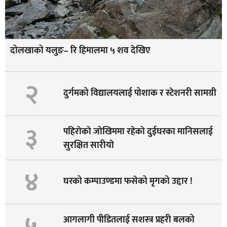
दोलखाको यलुङ– रि हिमालमा ५ शव देखिए
२
दुर्गमको विद्यालयलाई पोशाक र स्टेशनरी सामग्री
३
पहिराेकाे जाेखिममा रहेकाे दुईघरका मानिसलाई
सुरक्षित सारीयाे
४
घरको कम्पाउण्डमा फसेको मृगको उद्दार !
५
आगलागी पीडितलाई सशस्त्र प्रहरी बलको