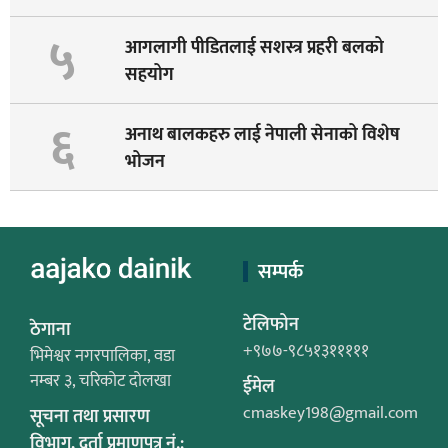
५
आगलागी पीडितलाई सशस्त्र प्रहरी बलको
सहयोग
६
अनाथ बालकहरु लाई नेपाली सेनाको विशेष
भोजन
सम्पर्क
टेलिफोन
ठेगाना
+९७७-९८५१३१११११
भिमेश्वर नगरपालिका, वडा
नम्बर ३, चरिकोट दोलखा
ईमेल
cmaskey198@gmail.com
सूचना तथा प्रसारण
विभाग, दर्ता प्रमाणपत्र नं.: