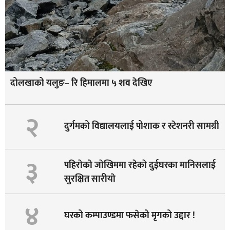
दोलखाको यलुङ– रि हिमालमा ५ शव देखिए
२
दुर्गमको विद्यालयलाई पोशाक र स्टेशनरी सामग्री
३
पहिराेकाे जाेखिममा रहेकाे दुईघरका मानिसलाई
सुरक्षित सारीयाे
४
घरको कम्पाउण्डमा फसेको मृगको उद्दार !