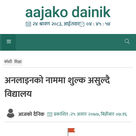
Skip
to
content
२४ श्रावण २०८३, आईतवार
०४ : ४५ : ५५
काेशी
शिक्षा
अनलाइनको नाममा शुल्क असुल्दै
विद्यालय
आजको दैनिक
प्रकाशित :
२५ असार २०७७, बिहीबार ०७:१६