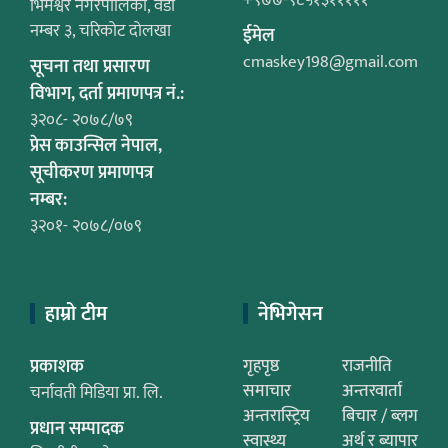
+९७७-९८५१३१११११
भिमेश्वर नगरपालिका, वडा
नम्बर ३, चरिकोट दोलखा
ईमेल
cmaskey198@gmail.com
सूचना तथा प्रसारण
विभाग, दर्ता प्रमाणपत्र नं.:
३२०८- २०७८/७९
प्रेस काउन्सिल नेपाल,
सूचीकरण प्रमाणपत्र
नम्बर:
३२०१- २०७८/०७९
हाम्रो टीम
नेभिगेसन
प्रकाशक
गृहपृष्ठ
राजनीति
समाचार
अन्तरवार्ता
चर्नावती मिडिया प्रा. लि.
अन्तरास्ट्रिय
बिचार / ब्लग
प्रधान सम्पादक
स्वास्थ्य
अर्थ र ब्यापार