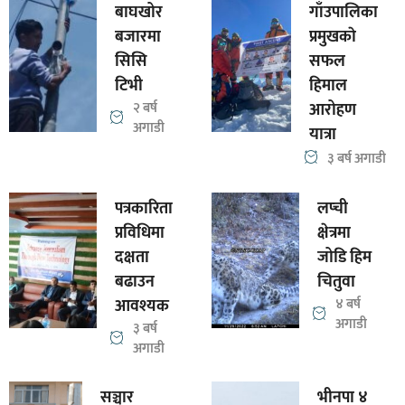
बाघखोर
गाँउपालिका
बजारमा
प्रमुखकाे
सिसि
सफल
टिभी
हिमाल
२ बर्ष
आरोहण
अगाडी
यात्रा
३ बर्ष अगाडी
पत्रकारिता
लप्ची
प्रविधिमा
क्षेत्रमा
दक्षता
जोडि हिम
बढाउन
चितुवा
आवश्यक
४ बर्ष
अगाडी
३ बर्ष
अगाडी
सञ्चार
भीनपा ४