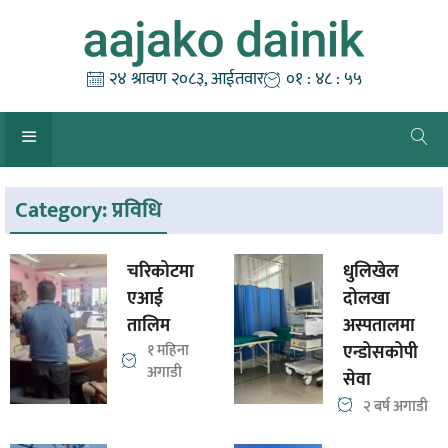
Skip
to
content
२४ श्रावण २०८३, आईतवार
०१ : ४८ : ५५
Category:
प्रविधि
चरिकोटमा
धुलिखेल
एआई
दोलखा
तालिम
अस्पतालमा
१ महिना
एन्डोसकोपी
अगाडी
सेवा
२ बर्ष अगाडी