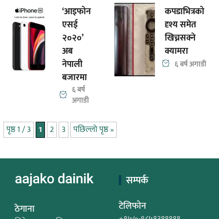
‘आइफोन
कपडाभित्रको
एसई
दृश्य समेत
२०२०’
खिच्नसक्ने
अब
क्यामरा
नेपाली
६ बर्ष अगाडी
बजारमा
६ बर्ष
अगाडी
पृष्ठ 1 / 3
1
2
3
पछिल्लो पृष्ठ »
सम्पर्क
टेलिफोन
ठेगाना