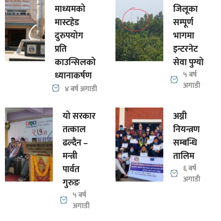
माध्यमको
जिलूका
मास्टहेड
सम्पूर्ण
दुरुपयोग
भागमा
प्रति
इन्टरनेट
काउन्सिलको
सेवा पुग्यो
ध्यानाकर्षण
५ बर्ष
अगाडी
४ बर्ष अगाडी
यो सरकार
अग्नी
तत्काल
नियन्त्रण
ढल्दैन –
सम्बन्धि
मन्त्री
तालिम
पार्वत
६ बर्ष
अगाडी
गुरुङ
५ बर्ष
अगाडी