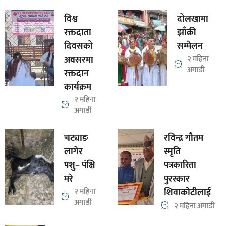
विश्व
दोलखामा
रक्तदाता
झाँक्री
दिवसको
सम्मेलन
अवसरमा
२ महिना
अगाडी
रक्तदान
कार्यक्रम
२ महिना
अगाडी
चट्याङ
रविन्द्र गौतम
लागेर
स्मृति
पशु– पंक्षि
पत्रकारिता
मरे
पुरस्कार
२ महिना
शिवाकोटीलाई
अगाडी
२ महिना अगाडी