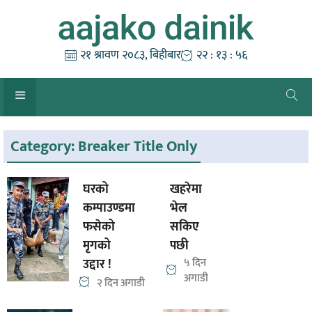
Skip
to
content
२१ श्रावण २०८३, बिहीबार
२२ : १३ : ५७
Category:
Breaker Title Only
घरको
खहरेमा
कम्पाउण्डमा
भेल
फसेको
सकिए
मृगको
पछी
उद्दार !
५ दिन
अगाडी
२ दिन अगाडी