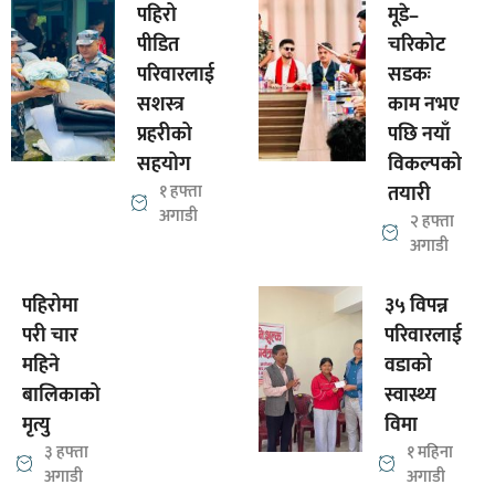
पहिरो
मूडे–
पीडित
चरिकोट
परिवारलाई
सडकः
सशस्त्र
काम नभए
प्रहरीको
पछि नयाँ
सहयोग
विकल्पको
१ हफ्ता
तयारी
अगाडी
२ हफ्ता
अगाडी
पहिरोमा
३५ विपन्न
परी चार
परिवारलाई
महिने
वडाको
बालिकाको
स्वास्थ्य
मृत्यु
विमा
३ हफ्ता
१ महिना
अगाडी
अगाडी