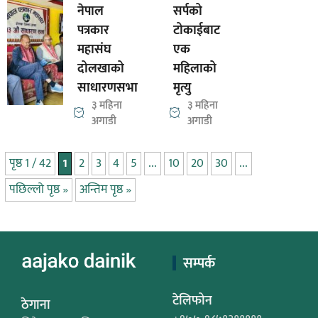
नेपाल
सर्पको
पत्रकार
टोकाईबाट
महासंघ
एक
दोलखाको
महिलाको
साधारणसभा
मृत्यु
३ महिना
३ महिना
अगाडी
अगाडी
पृष्ठ 1 / 42
1
2
3
4
5
...
10
20
30
...
पछिल्लो पृष्ठ »
अन्तिम पृष्ठ »
सम्पर्क
टेलिफोन
ठेगाना