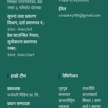
+९७७-९८५१३१११११
भिमेश्वर नगरपालिका, वडा
नम्बर ३, चरिकोट दोलखा
ईमेल
cmaskey198@gmail.com
सूचना तथा प्रसारण
विभाग, दर्ता प्रमाणपत्र नं.:
३२०८- २०७८/७९
प्रेस काउन्सिल नेपाल,
सूचीकरण प्रमाणपत्र
नम्बर:
३२०१- २०७८/०७९
हाम्रो टीम
नेभिगेसन
प्रकाशक
गृहपृष्ठ
राजनीति
समाचार
अन्तरवार्ता
चर्नावती मिडिया प्रा. लि.
अन्तरास्ट्रिय
बिचार / ब्लग
प्रधान सम्पादक
स्वास्थ्य
अर्थ र ब्यापार