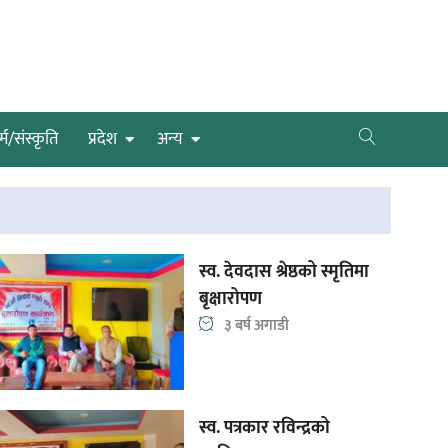
्म/संस्कृति
प्रदेश
अन्य
स्व. देवदास श्रेष्ठको स्मृतिमा
बृक्षारोपण
३ बर्ष अगाडी
स्व. पत्रकार रविन्द्रको