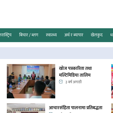
तरास्ट्रिय
बिचार / ब्लग
स्वास्थ्य
अर्थ र ब्यापार
खेलकुद
धर
खोज पत्रकारिता तथा
मल्टिमिडिया तालिम
३ बर्ष अगाडी
आचारसंहिता पालनामा प्रतिबद्धता