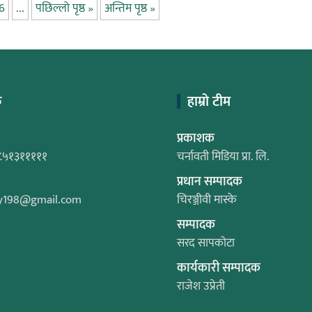
6
...
पछिल्लो पृष्ठ »
अन्तिम पृष्ठ »
क
हाम्रो टीम
प्रकाशक
८५१३१११११
चर्नावती मिडिया प्रा. लि.
प्रधान सम्पादक
y198@gmail.com
चिरञ्जीवी मास्के
सम्पादक
सरद सापकोटा
कार्यकारी सम्पादक
राजेश उप्रेती