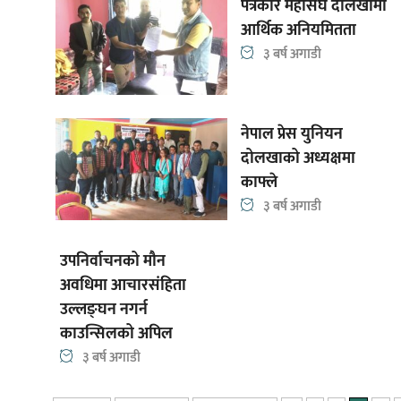
पत्रकार महासंघ दोलखामा
आर्थिक अनियमितता
३ बर्ष अगाडी
नेपाल प्रेस युनियन
दोलखाको अध्यक्षमा
काफ्ले
३ बर्ष अगाडी
उपनिर्वाचनको मौन
अवधिमा आचारसंहिता
उल्लङ्घन नगर्न
काउन्सिलको अपिल
३ बर्ष अगाडी