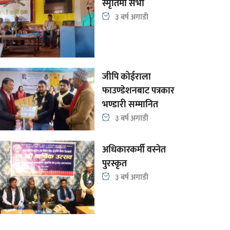
स्मृतिमा सभा
३ बर्ष अगाडी
जीपि कोईराला
फाउण्डेशनबाट पत्रकार
भण्डारी सम्मानित
३ बर्ष अगाडी
अधिकारकर्मी वस्नेत
पुरस्कृत
३ बर्ष अगाडी