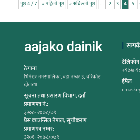
पृष्ठ 4 / 7
« पहिलो पृष्ठ
« अघिल्लो पृष्ठ
...
2
3
4
5
सम्पर्
टेलिफोन
ठेगाना
+९७७-९
भिमेश्वर नगरपालिका, वडा नम्बर ३, चरिकोट
ईमेल
दोलखा
cmaske
सूचना तथा प्रसारण विभाग, दर्ता
प्रमाणपत्र नं.:
३२०८- २०७८/७९
प्रेस काउन्सिल नेपाल, सूचीकरण
प्रमाणपत्र नम्बर:
३२०१- २०७८/०७९