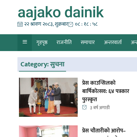
Skip
to
content
२२ श्रावण २०८३, शुक्रबार
०८ : १८ : ५८
गृहपृष्ठ
राजनीति
समाचार
अन्तरवार्ता
अन्
Category:
सुचना
प्रेस काउन्सिलकाे
बार्षिकाेत्सव: ६४ पत्रकार
पुरस्कृत
३ बर्ष अगाडी
प्रेस चौतारीको आरोप–