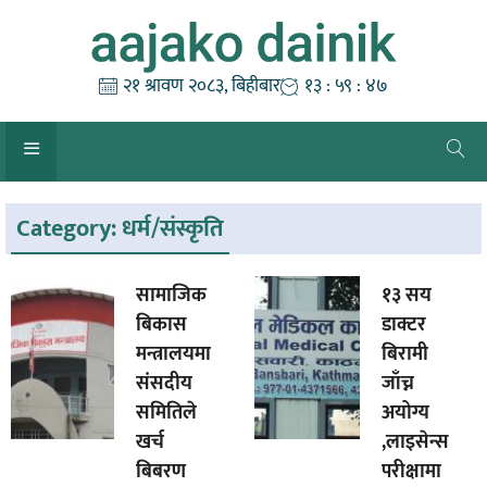
Skip
to
content
२१ श्रावण २०८३, बिहीबार
१३ : ५९ : ४७
Category:
धर्म/संस्कृति
सामाजिक
१३ सय
बिकास
डाक्टर
मन्त्रालयमा
बिरामी
संसदीय
जाँच्न
समितिले
अयोग्य
खर्च
,लाइसेन्स
बिबरण
परीक्षामा