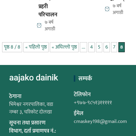
प्रहरी
७ बर्ष
अगाडी
परिचालन
७ बर्ष
अगाडी
पृष्ठ 8 / 8
« पहिलो पृष्ठ
« अघिल्लो पृष्ठ
...
4
5
6
7
8
सम्पर्क
टेलिफोन
ठेगाना
+९७७-९८५१३१११११
भिमेश्वर नगरपालिका, वडा
नम्बर ३, चरिकोट दोलखा
ईमेल
cmaskey198@gmail.com
सूचना तथा प्रसारण
विभाग, दर्ता प्रमाणपत्र नं.: