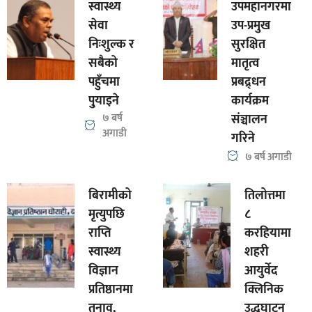
स्वास्थ्य
उपमहानगरमा
सेवा
उप-प्रमुख
निःशुल्क र
सुरक्षित
सबैको
मातृत्व
पहुँचमा
प्रबद्र्धन
पु्याइने
कार्यक्रम
७ बर्ष
संञ्चालन
अगाडी
गरिने
७ बर्ष अगाडी
बिरामीको
तिलोत्तमा
मृत्युपछि
८
राप्ति
करहियामा
स्वास्थ्य
शहरी
विज्ञान
आयुर्वेद
प्रतिष्ठानमा
क्लिनिक
तनाव,
उद्धघाटन्