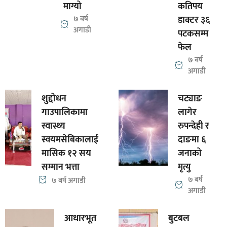
माग्यो
कतिपय
७ बर्ष
डाक्टर ३६
अगाडी
पटकसम्म
फेल
७ बर्ष
अगाडी
शुद्दोधन
चट्याङ
गाउपालिकामा
लागेर
स्वास्थ्य
रुपन्देही र
स्वयमसेबिकालाई
दाङमा ६
मासिक १२ सय
जनाको
सम्मान भत्ता
मृत्यु
७ बर्ष
७ बर्ष अगाडी
अगाडी
आधारभूत
बुटबल